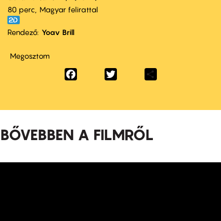
80 perc,
Magyar felirattal
Rendező
Yoav Brill
Megosztom
Facebook
Twitter
Share
BŐVEBBEN A FILMRŐL