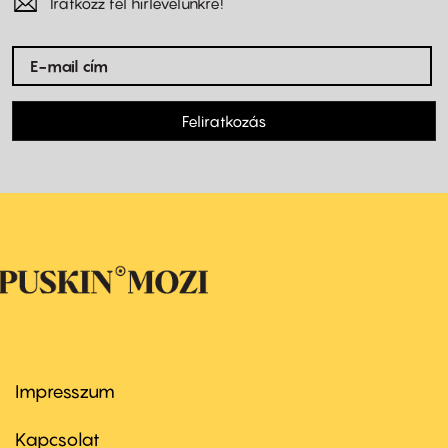
Iratkozz fel hírlevelünkre!
Feliratkozás
Impresszum
Footer
menu
first
Kapcsolat