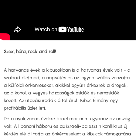
Szex, hóra, rock and roll!
A hatvanas évek a kibucokban is a hatvanas évek volt - a
szabad életmód, a napsütés és az ingyen szállás vonzotta
a külföldi önkénteseket, akikkel együtt érkeztek a drogok,
az alkohol, a vegyes házasságok zsidók és nemzsidók
között. Az utazási irodák által árult Kibuc Élmény egy
profitábilis üzlet lett.
De a nyolcvanas évekre Izrael már nem ugyanaz az ország
volt. A libanoni háború és az izraeli-palesztin konfliktus új
kérdés elé állította az önkénteseket: a kibucok támogatása