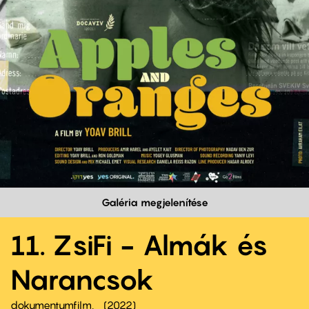
Galéria megjelenítése
11. ZsiFi - Almák és
Narancsok
dokumentumfilm
2022