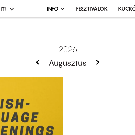
INFO
FESZTIVÁLOK
KUCK
IT!
Infó,
asztó
esemény,
terembérlés
menü
2026
Augusztus