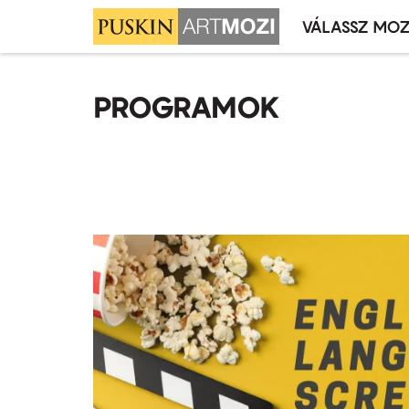
VÁLASSZ MOZ
Mozivál
Ugrás
menü
a
PROGRAMOK
tartalomra