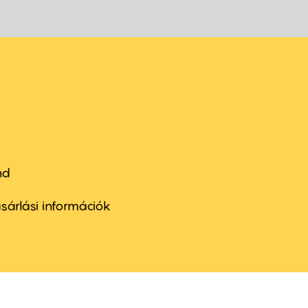
nd
ter
nu
sárlási információk
ond