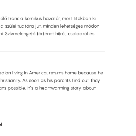
lő francia komikus hazatér, mert titokban ki
 a szülei tudtára jut, minden lehetséges módon
Szívmelengető történet hitről, családról és
dian living in America, returns home because he
ristianity. As soon as his parents find out, they
ns possible. It’s a heartwarming story about
l