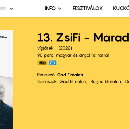
INFO
FESZTIVÁLOK
KUCK
IT!
Infó,
asztó
esemény,
terembérlés
13. ZsiFi - Marad
menü
vígjáték
2022
90 perc,
magyar és angol felirattal
Rendező
Gad Elmaleh
Színészek
Gad Elmaleh
Régine Elmaleh
D