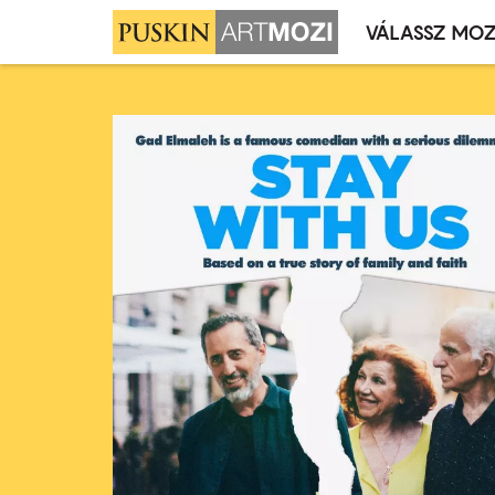
VÁLASSZ MOZ
Mozivál
Ugrás
menü
a
tartalomra