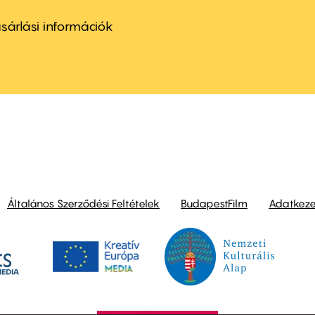
ter
nu
sárlási információk
ond
Általános Szerződési Feltételek
BudapestFilm
Adatkezel