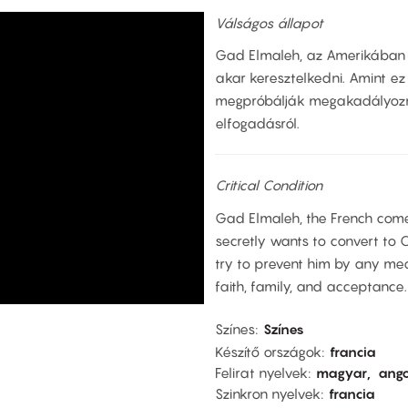
Válságos állapot
Gad Elmaleh, az Amerikában é
akar keresztelkedni. Amint ez
megpróbálják megakadályozni. 
elfogadásról.
Critical Condition
Gad Elmaleh, the French come
secretly wants to convert to Ch
try to prevent him by any mea
faith, family, and acceptance.
Színes
Színes
Készítő országok
francia
Felirat nyelvek
magyar
ango
Szinkron nyelvek
francia