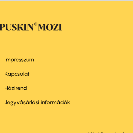
Impresszum
Footer
menu
first
Kapcsolat
Házirend
Footer
menu
second
Jegyvásárlási információk