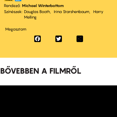
Rendező
Michael Winterbottom
Színészek
Douglas Booth
Irina Starshenbaum
Harry
Melling
Megosztom
Facebook
Twitter
Share
BŐVEBBEN A FILMRŐL