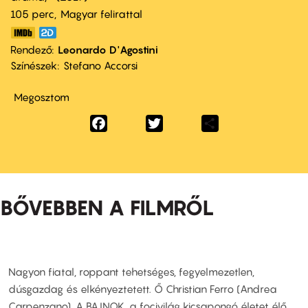
105 perc,
Magyar felirattal
Rendező
Leonardo D'Agostini
Színészek
Stefano Accorsi
Megosztom
Facebook
Twitter
Share
BŐVEBBEN A FILMRŐL
Nagyon fiatal, roppant tehetséges, fegyelmezetlen,
dúsgazdag és elkényeztetett. Ő Christian Ferro (Andrea
Carpenzano), A BAJNOK, a focivilág kicsapongó életet élő,