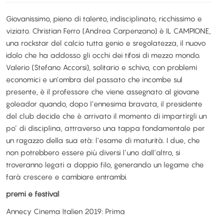
Giovanissimo, pieno di talento, indisciplinato, ricchissimo e
viziato. Christian Ferro (Andrea Carpenzano) è IL CAMPIONE,
una rockstar del calcio tutta genio e sregolatezza, il nuovo
idolo che ha addosso gli occhi dei tifosi di mezzo mondo.
Valerio (Stefano Accorsi), solitario e schivo, con problemi
economici e un’ombra del passato che incombe sul
presente, è il professore che viene assegnato al giovane
goleador quando, dopo l’ennesima bravata, il presidente
del club decide che è arrivato il momento di impartirgli un
po’ di disciplina, attraverso una tappa fondamentale per
un ragazzo della sua età: l’esame di maturità. I due, che
non potrebbero essere più diversi l’uno dall’altro, si
troveranno legati a doppio filo, generando un legame che
farà crescere e cambiare entrambi.
premi e festival
Annecy Cinema Italien 2019: Prima