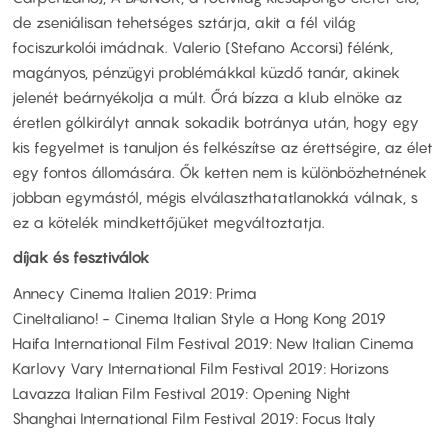
de zseniálisan tehetséges sztárja, akit a fél világ
fociszurkolói imádnak. Valerio (Stefano Accorsi) félénk,
magányos, pénzügyi problémákkal küzdő tanár, akinek
jelenét beárnyékolja a múlt. Őrá bízza a klub elnöke az
éretlen gólkirályt annak sokadik botránya után, hogy egy
kis fegyelmet is tanuljon és felkészítse az érettségire, az élet
egy fontos állomására. Ők ketten nem is különbözhetnének
jobban egymástól, mégis elválaszthatatlanokká válnak, s
ez a kötelék mindkettőjüket megváltoztatja.
díjak és fesztiválok
Annecy Cinema Italien 2019: Prima
CineItaliano! - Cinema Italian Style a Hong Kong 2019
Haifa International Film Festival 2019: New Italian Cinema
Karlovy Vary International Film Festival 2019: Horizons
Lavazza Italian Film Festival 2019: Opening Night
Shanghai International Film Festival 2019: Focus Italy