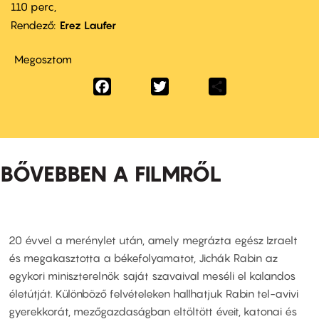
110 perc,
Rendező
Erez Laufer
Megosztom
Facebook
Twitter
Share
BŐVEBBEN A FILMRŐL
20 évvel a merénylet után, amely megrázta egész Izraelt
és megakasztotta a békefolyamatot, Jichák Rabin az
egykori miniszterelnök saját szavaival meséli el kalandos
életútját. Különböző felvételeken hallhatjuk Rabin tel-avivi
gyerekkorát, mezőgazdaságban eltöltött éveit, katonai és