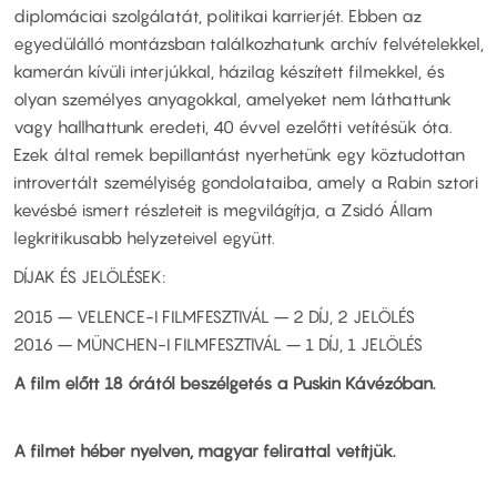
diplomáciai szolgálatát, politikai karrierjét. Ebben az
egyedülálló montázsban találkozhatunk archív felvételekkel,
kamerán kívüli interjúkkal, házilag készített filmekkel, és
olyan személyes anyagokkal, amelyeket nem láthattunk
vagy hallhattunk eredeti, 40 évvel ezelőtti vetítésük óta.
Ezek által remek bepillantást nyerhetünk egy köztudottan
introvertált személyiség gondolataiba, amely a Rabin sztori
kevésbé ismert részleteit is megvilágítja, a Zsidó Állam
legkritikusabb helyzeteivel együtt.
DÍJAK ÉS JELÖLÉSEK:
2015 – VELENCE-I FILMFESZTIVÁL – 2 DÍJ, 2 JELÖLÉS
2016 – MÜNCHEN-I FILMFESZTIVÁL – 1 DÍJ, 1 JELÖLÉS
A film előtt 18 órától beszélgetés a Puskin Kávézóban.
A filmet héber nyelven, magyar felirattal vetítjük.