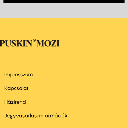
Impresszum
Footer
menu
first
Kapcsolat
Házirend
Footer
menu
second
Jegyvásárlási információk