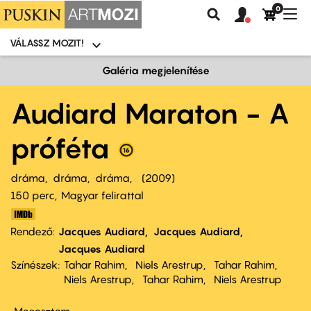
0
Felhasználói
Felhasznál
Nav
Keresés
fiók
fiók
átk
menü
menüje
VÁLASSZ MOZIT!
Moziválasztó
menü
Ugrás
Galéria megjelenítése
a
tartalomra
Audiard Maraton - A
próféta
dráma
dráma
dráma
2009
150 perc,
Magyar felirattal
Rendező
Jacques Audiard
Jacques Audiard
Jacques Audiard
Színészek
Tahar Rahim
Niels Arestrup
Tahar Rahim
Niels Arestrup
Tahar Rahim
Niels Arestrup