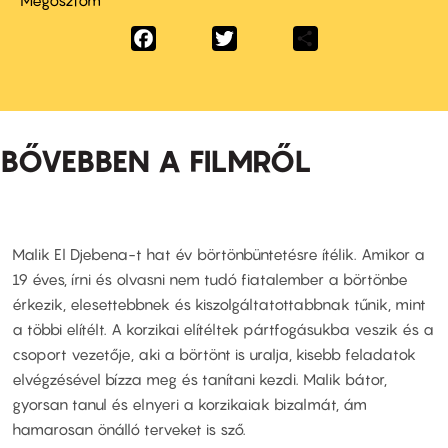
Megosztom
Facebook
Twitter
Share
BŐVEBBEN A FILMRŐL
Malik El Djebena-t hat év börtönbüntetésre ítélik. Amikor a
19 éves, írni és olvasni nem tudó fiatalember a börtönbe
érkezik, elesettebbnek és kiszolgáltatottabbnak tűnik, mint
a többi elítélt. A korzikai elítéltek pártfogásukba veszik és a
csoport vezetője, aki a börtönt is uralja, kisebb feladatok
elvégzésével bízza meg és tanítani kezdi. Malik bátor,
gyorsan tanul és elnyeri a korzikaiak bizalmát, ám
hamarosan önálló terveket is sző.