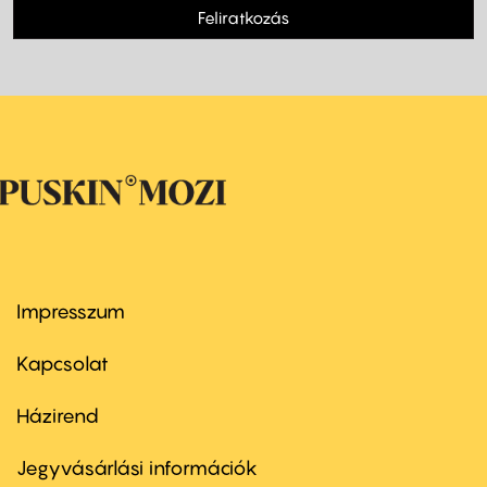
Feliratkozás
Impresszum
Footer
menu
first
Kapcsolat
Házirend
Footer
menu
second
Jegyvásárlási információk