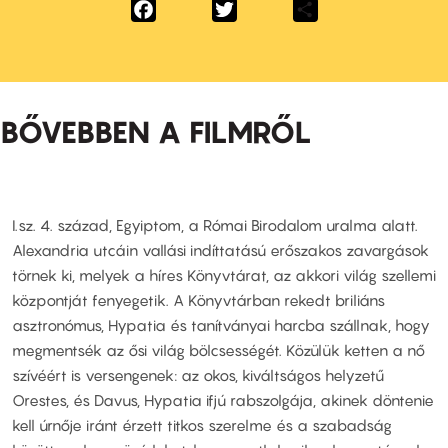
Facebook
Twitter
Share
BŐVEBBEN A FILMRŐL
I.sz. 4. század, Egyiptom, a Római Birodalom uralma alatt.
Alexandria utcáin vallási indíttatású erőszakos zavargások
törnek ki, melyek a híres Könyvtárat, az akkori világ szellemi
központját fenyegetik. A Könyvtárban rekedt briliáns
asztronómus, Hypatia és tanítványai harcba szállnak, hogy
megmentsék az ősi világ bölcsességét. Közülük ketten a nő
szívéért is versengenek: az okos, kiváltságos helyzetű
Orestes, és Davus, Hypatia ifjú rabszolgája, akinek döntenie
kell úrnője iránt érzett titkos szerelme és a szabadság