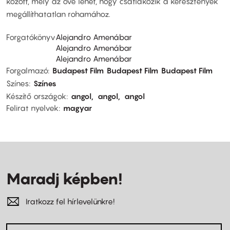
között, mely az övé lehet, hogy csatlakozik a keresztények
megállíthatatlan rohamához.
Forgatókönyv
Alejandro Amenábar
Alejandro Amenábar
Alejandro Amenábar
Forgalmazó
Budapest Film
Budapest Film
Budapest Film
Színes
Színes
Készítő országok
angol
angol
angol
Felirat nyelvek
magyar
Maradj képben!
Iratkozz fel hírlevelünkre!