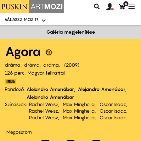
0
Felhasználói
Felhasznál
Nav
Keresés
fiók
fiók
átk
menü
menüje
VÁLASSZ MOZIT!
Moziválasztó
menü
Ugrás
Galéria megjelenítése
a
tartalomra
Agora
dráma
dráma
dráma
2009
126 perc,
Magyar felirattal
Rendező
Alejandro Amenábar
Alejandro Amenábar
Alejandro Amenábar
Színészek
Rachel Weisz
Max Minghella
Oscar Isaac
Rachel Weisz
Max Minghella
Oscar Isaac
Rachel Weisz
Max Minghella
Oscar Isaac
Megosztom