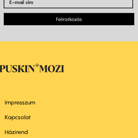
Feliratkozás
Impresszum
Footer
menu
first
Kapcsolat
Házirend
Footer