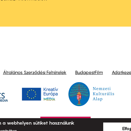
ond
Általános Szerződési Feltételek
BudapestFilm
Adatkezel
n a webhelyen sütiket használunk
Elf
ehozásához.