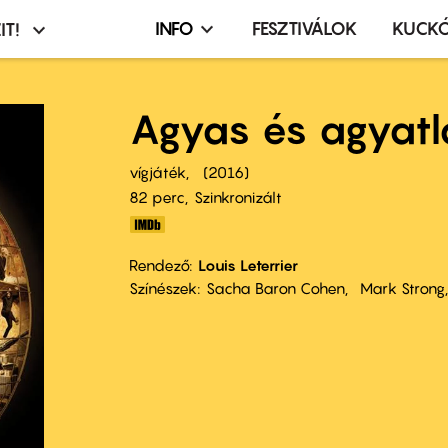
INFO
FESZTIVÁLOK
KUCK
IT!
Infó,
asztó
esemény,
terembérlés
Agyas és agyat
menü
vígjáték
2016
82 perc,
Szinkronizált
Rendező
Louis Leterrier
Színészek
Sacha Baron Cohen
Mark Strong