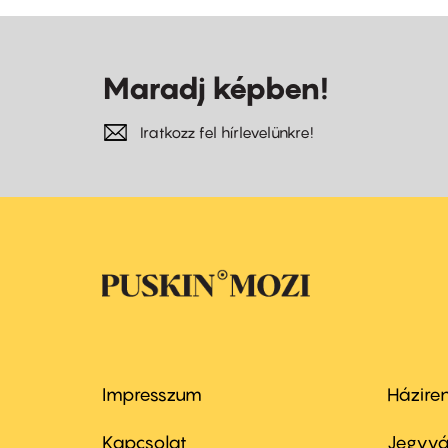
Maradj képben!
Iratkozz fel hírlevelünkre!
Impresszum
Házire
Footer
Foo
menu
me
Kapcsolat
Jegyvá