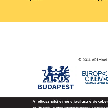
first
sec
© 2011 ARTMozi
Footer
other
links
A felhasználói élmény javítása érdekébe
Az „Elfogadás” gombra kattintva hozzájárul a sütik létr