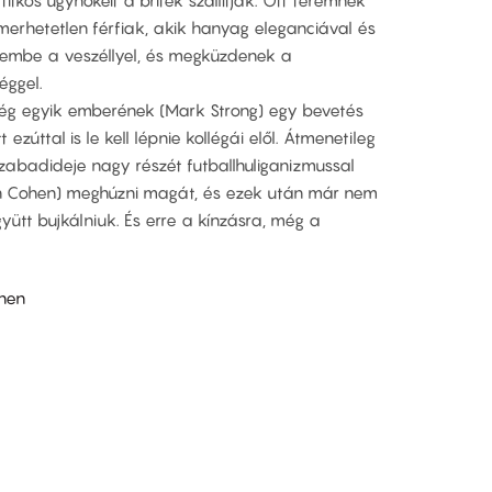
itkos ügynökeit a britek szállítják. Ott teremnek
smerhetetlen férfiak, akik hanyag eleganciával és
zembe a veszéllyel, és megküzdenek a
éggel.
cég egyik emberének (Mark Strong) egy bevetés
ezúttal is le kell lépnie kollégái elől. Átmenetileg
 szabadideje nagy részét futballhuliganizmussal
on Cohen) meghúzni magát, és ezek után már nem
yütt bujkálniuk. És erre a kínzásra, még a
hen