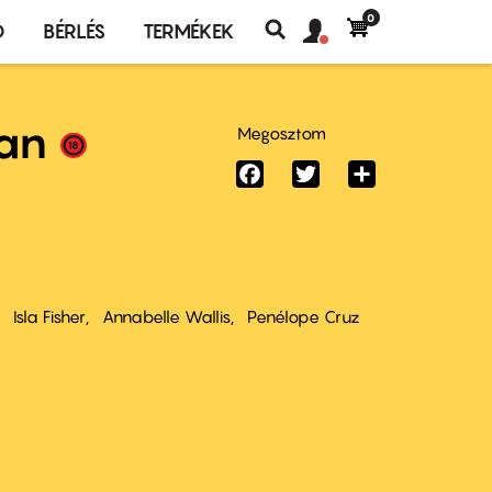
0
Felhasználó
Felhasználói
Ó
BÉRLÉS
TERMÉKEK
fiók
Keresés
fiók
menü
menüje
lan
Megosztom
Facebook
Twitter
Share
Isla Fisher
Annabelle Wallis
Penélope Cruz