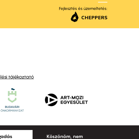
Fejlesztés és üzemeltetés:
ési tájékoztató
ogadás
Köszönöm, nem