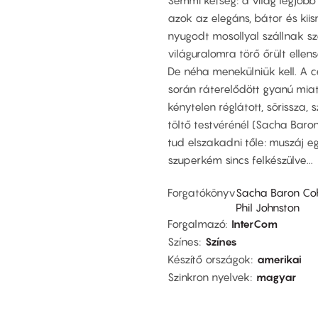
Semmi kétség: a világ legjobb t
azok az elegáns, bátor és kii
nyugodt mosollyal szállnak s
világuralomra törő őrült ellens
De néha menekülniük kell. A 
során ráterelődött gyanú miatt 
kénytelen réglátott, sörissza,
töltő testvérénél (Sacha Bar
tud elszakadni tőle: muszáj eg
szuperkém sincs felkészülve...
Forgatókönyv
Sacha Baron Co
Phil Johnston
Forgalmazó
InterCom
Színes
Színes
Készítő országok
amerikai
Szinkron nyelvek
magyar