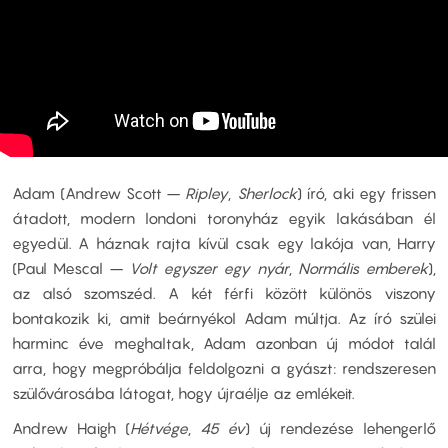
Adam (Andrew Scott –
Ripley
,
Sherlock
) író, aki egy frissen
átadott, modern londoni toronyház egyik lakásában él
egyedül. A háznak rajta kívül csak egy lakója van, Harry
(Paul Mescal –
Volt egyszer egy nyár
,
Normális emberek
),
az alsó szomszéd. A két férfi között különös viszony
bontakozik ki, amit beárnyékol Adam múltja. Az író szülei
harminc éve meghaltak, Adam azonban új módot talál
arra, hogy megpróbálja feldolgozni a gyászt: rendszeresen
szülővárosába látogat, hogy újraélje az emlékeit.
Andrew Haigh (
Hétvége
,
45 év
) új rendezése lehengerlő