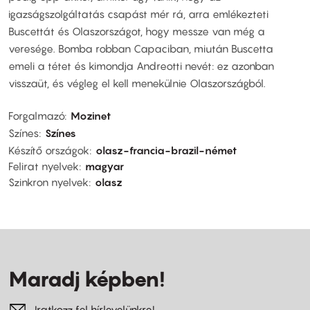
igazságszolgáltatás csapást mér rá, arra emlékezteti
Buscettát és Olaszországot, hogy messze van még a
veresége. Bomba robban Capaciban, miután Buscetta
emeli a tétet és kimondja Andreotti nevét: ez azonban
visszaüt, és végleg el kell menekülnie Olaszországból.
Forgalmazó
Mozinet
Színes
Színes
Készítő országok
olasz-francia-brazil-német
Felirat nyelvek
magyar
Szinkron nyelvek
olasz
Maradj képben!
Iratkozz fel hírlevelünkre!