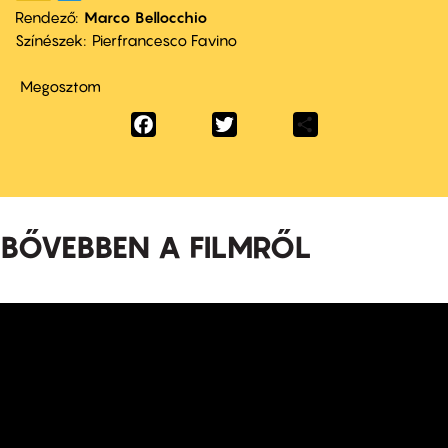
Rendező
Marco Bellocchio
Színészek
Pierfrancesco Favino
Megosztom
Facebook
Twitter
Share
BŐVEBBEN A FILMRŐL