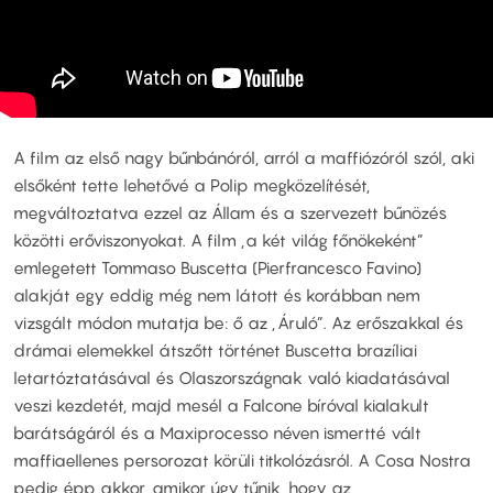
A film az első nagy bűnbánóról, arról a maffiózóról szól, aki
elsőként tette lehetővé a Polip megközelítését,
megváltoztatva ezzel az Állam és a szervezett bűnözés
közötti erőviszonyokat. A film „a két világ főnökeként”
emlegetett Tommaso Buscetta (Pierfrancesco Favino)
alakját egy eddig még nem látott és korábban nem
vizsgált módon mutatja be: ő az „Áruló”. Az erőszakkal és
drámai elemekkel átszőtt történet Buscetta brazíliai
letartóztatásával és Olaszországnak való kiadatásával
veszi kezdetét, majd mesél a Falcone bíróval kialakult
barátságáról és a Maxiprocesso néven ismertté vált
maffiaellenes persorozat körüli titkolózásról. A Cosa Nostra
pedig épp akkor, amikor úgy tűnik, hogy az