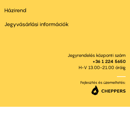
Házirend
Footer
menu
second
Jegyvásárlási információk
Jegyrendelés központi szám
+36 1 224 5650
H-V 13.00-21.00 óráig
Fejlesztés és üzemeltetés: