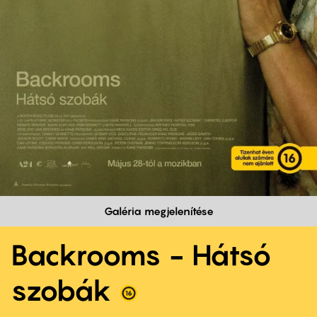
Galéria megjelenítése
Backrooms - Hátsó
szobák