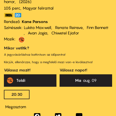
horror
2026
105 perc,
Magyar felirattal
Rendező
Kane Parsons
Színészek
Lukita Maxwell
Renate Reinsve
Finn Bennett
Avan Jogia
Chiwetel Ejiofor
Mozik:
Mikor vetítik?
A jegyvásárláshoz kattintson az időpontra!
Kérjük, ellenőrizze, hogy a megfelelő mozi van-e kiválasztva!
Válassz mozit!
Válassz napot!
Toldi
Ma
aug. 09
20:30
Megosztom
Facebook
Twitter
Share