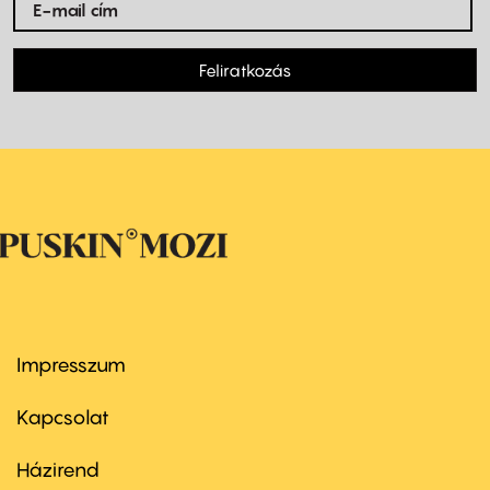
Feliratkozás
Impresszum
Footer
menu
first
Kapcsolat
Házirend
Footer