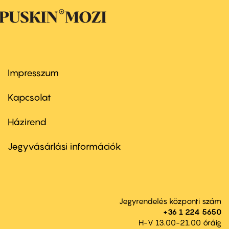
Impresszum
Footer
menu
first
Kapcsolat
Házirend
Footer
menu
second
Jegyvásárlási információk
Jegyrendelés központi szám
+36 1 224 5650
H-V 13.00-21.00 óráig