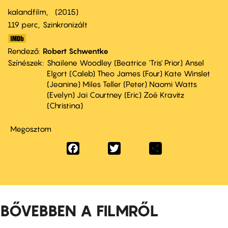
kalandfilm
2015
119 perc,
Szinkronizált
Rendező
Robert Schwentke
Színészek
Shailene Woodley (Beatrice 'Tris' Prior) Ansel
Elgort (Caleb) Theo James (Four) Kate Winslet
(Jeanine) Miles Teller (Peter) Naomi Watts
(Evelyn) Jai Courtney (Eric) Zoë Kravitz
(Christina)
Megosztom
Facebook
Twitter
Share
BŐVEBBEN A FILMRŐL