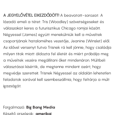
A JEGYELŐVÉTEL ElKEZDŐDÖTT!
A beavatott-sorozat: A
lázadó emeli a tétet: Tris (Woodley) szövetségeseket és
válaszokat keres a futurisztikus Chicago romjai között.
Négyessel (James) együtt menekülniük kell a műveltek
csoportjának hataloméhes vezetője, Jeanine (Winslet) elől.
Az idővel versenyt futva Trisnek rá kell jönnie, hogy családja
milyen titok miatt áldozta fel életét és miért próbálja meg
a műveltek vezére megállítani őket mindenáron. Múltbeli
választásai kísértik, de megtenne mindent azért, hogy
megvédje szeretteit. Trisnek Négyessel az oldalán lehetetlen
feladatok sorával kell szembeszállnia, hogy feltárja a múlt
igazságát.
Forgalmazó
Big Bang Media
Készítő országok
amerikai