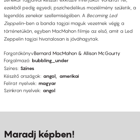
ezekből pedig egyedi, pszichedelikus moziélmény születik, a
legendás zenekar szellemiségében. A
Becoming Led
Zeppelin
-ben a banda tagjai maguk vezetnek végig a
történetükön, egyben MacMahon filmje az első, amit a Led
Zeppelin tagjai hivatalosan is jóváhagytak.
Forgatókönyv
Bernard MacMahon & Allison McGourty
Forgalmazó
bubbling_under
Színes
Színes
Készítő országok
angol
amerikai
Felirat nyelvek
magyar
Szinkron nyelvek
angol
Maradj képben!