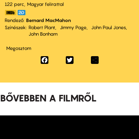
122 perc,
Magyar felirattal
Rendező
Bernard MacMahon
Színészek
Robert Plant
Jimmy Page
John Paul Jones
John Bonham
Megosztom
Facebook
Twitter
Share
BŐVEBBEN A FILMRŐL