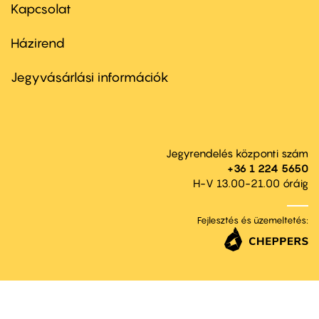
first
Kapcsolat
Házirend
Footer
menu
second
Jegyvásárlási információk
Jegyrendelés központi szám
+36 1 224 5650
H-V 13.00-21.00 óráig
Fejlesztés és üzemeltetés: