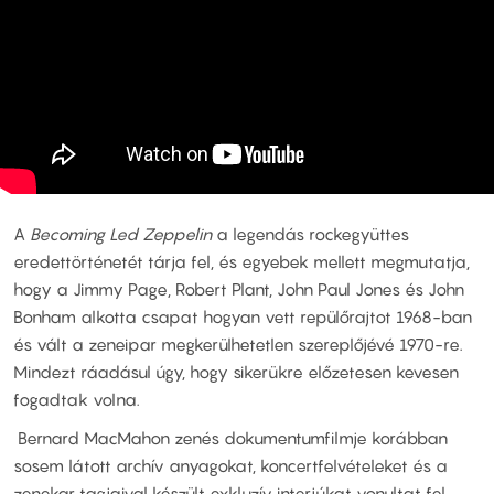
A
Becoming Led Zeppelin
a legendás rockegyüttes
eredettörténetét tárja fel, és egyebek mellett megmutatja,
hogy a Jimmy Page, Robert Plant, John Paul Jones és John
Bonham alkotta csapat hogyan vett repülőrajtot 1968-ban
és vált a zeneipar megkerülhetetlen szereplőjévé 1970-re.
Mindezt ráadásul úgy, hogy sikerükre előzetesen kevesen
fogadtak volna.
Bernard MacMahon zenés dokumentumfilmje korábban
sosem látott archív anyagokat, koncertfelvételeket és a
zenekar tagjaival készült exkluzív interjúkat vonultat fel,