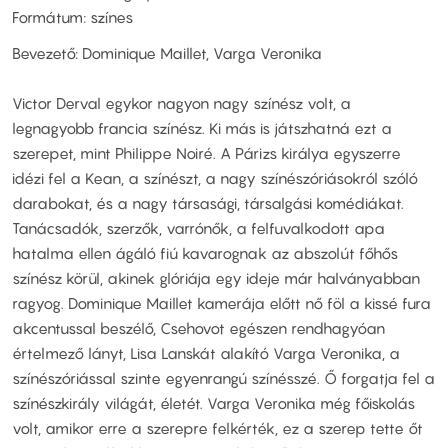
Formátum: színes
Bevezető: Dominique Maillet, Varga Veronika
Victor Derval egykor nagyon nagy színész volt, a
legnagyobb francia színész. Ki más is játszhatná ezt a
szerepet, mint Philippe Noiré. A Párizs királya egyszerre
idézi fel a Kean, a színészt, a nagy színészóriásokról szóló
darabokat, és a nagy társasági, társalgási komédiákat.
Tanácsadók, szerzők, varrónők, a felfuvalkodott apa
hatalma ellen ágáló fiú kavarognak az abszolút főhős
színész körül, akinek glóriája egy ideje már halványabban
ragyog. Dominique Maillet kamerája előtt nő föl a kissé fura
akcentussal beszélő, Csehovot egészen rendhagyóan
értelmező lányt, Lisa Lanskát alakító Varga Veronika, a
színészóriással szinte egyenrangú színésszé. Ő forgatja fel a
színészkirály világát, életét. Varga Veronika még főiskolás
volt, amikor erre a szerepre felkérték, ez a szerep tette őt