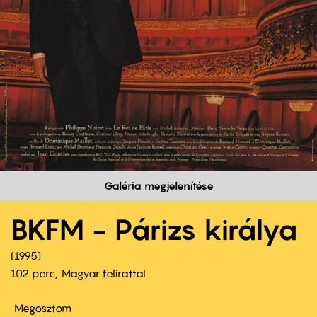
Galéria megjelenítése
BKFM - Párizs királya
1995
102 perc,
Magyar felirattal
Megosztom