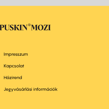
Impresszum
Footer
menu
first
Kapcsolat
Házirend
Footer
menu
second
Jegyvásárlási információk