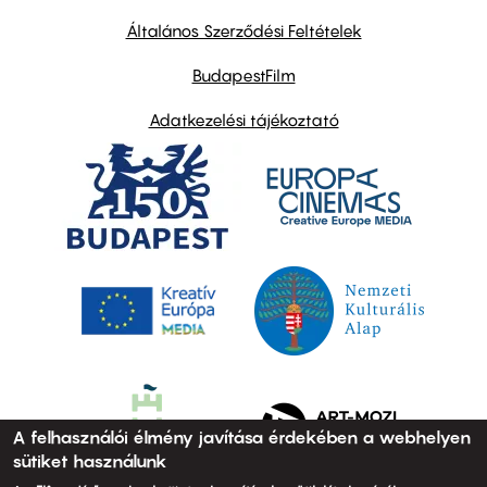
other
links
Általános Szerződési Feltételek
BudapestFilm
Adatkezelési tájékoztató
A felhasználói élmény javítása érdekében a webhelyen
sütiket használunk