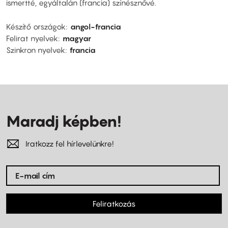
ismertté, egyáltalán (francia) színésznővé.
Készítő országok
angol-francia
Felirat nyelvek
magyar
Szinkron nyelvek
francia
Maradj képben!
Iratkozz fel hírlevelünkre!
Feliratkozás