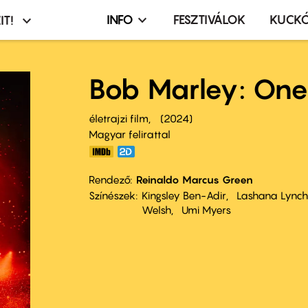
INFO
FESZTIVÁLOK
KUCK
IT!
Infó,
asztó
esemény,
terembérlés
Bob Marley: One
menü
életrajzi film
2024
Magyar felirattal
Rendező
Reinaldo Marcus Green
Színészek
Kingsley Ben-Adir
Lashana Lynch
Welsh
Umi Myers