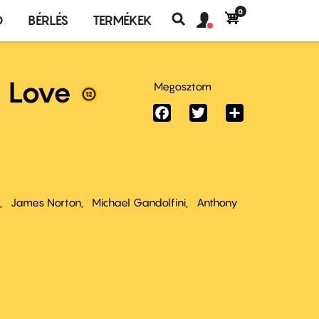
0
Felhasználó
Felhasználói
Ó
BÉRLÉS
TERMÉKEK
fiók
Keresés
fiók
menü
menüje
 Love
Megosztom
Facebook
Twitter
Share
James Norton
Michael Gandolfini
Anthony