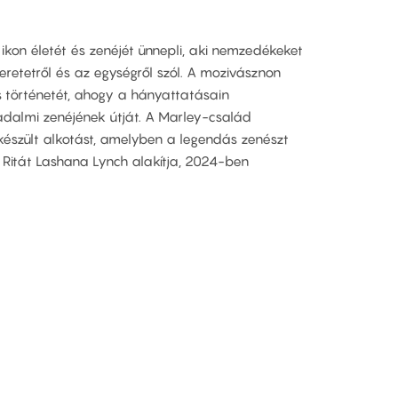
on életét és zenéjét ünnepli, aki nemzedékeket
zeretetről és az egységről szól. A mozivásznon
es történetét, ahogy a hányattatásain
radalmi zenéjének útját. A Marley-család
észült alkotást, amelyben a legendás zenészt
, Ritát Lashana Lynch alakítja, 2024-ben