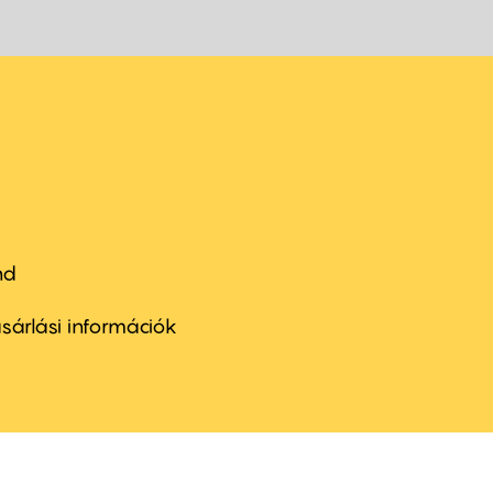
nd
ter
nu
sárlási információk
ond