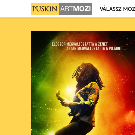
VÁLASSZ MOZ
Mozivál
Ugrás
menü
a
tartalomra