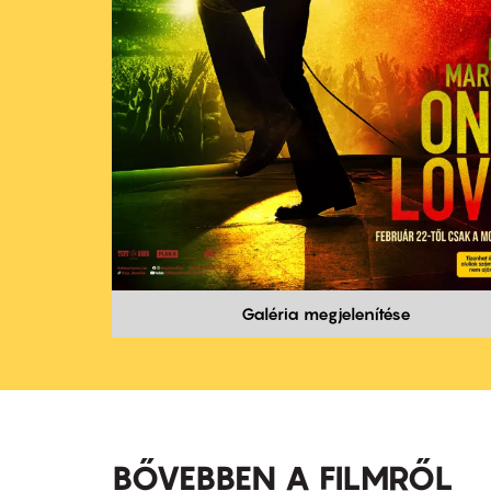
Galéria megjelenítése
BŐVEBBEN A FILMRŐL