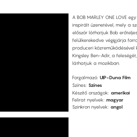
A BOB MARLEY ONE LOVE egy ik
inspirált üzenetével, mely a s
először láthatjuk Bob erőtelj
felülkerekedve végigjárja for
produceri közreműködésével k
Kingsley Ben-Adir, a feleségét
láthatjuk a mozikban.
Forgalmazó
UIP-Duna Film
Színes
Színes
Készítő országok
amerikai
Felirat nyelvek
magyar
Szinkron nyelvek
angol