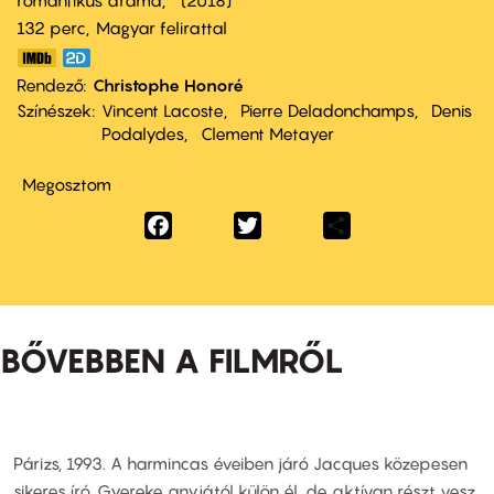
romantikus dráma
2018
132 perc,
Magyar felirattal
Rendező
Christophe Honoré
Színészek
Vincent Lacoste
Pierre Deladonchamps
Denis
Podalydes
Clement Metayer
Megosztom
Facebook
Twitter
Share
BŐVEBBEN A FILMRŐL
Párizs, 1993. A harmincas éveiben járó Jacques közepesen
sikeres író. Gyereke anyjától külön él, de aktívan részt vesz