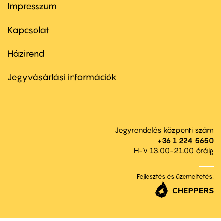
Impresszum
Footer
menu
first
Kapcsolat
Házirend
Footer
menu
second
Jegyvásárlási információk
Jegyrendelés központi szám
+36 1 224 5650
H-V 13.00-21.00 óráig
Fejlesztés és üzemeltetés: