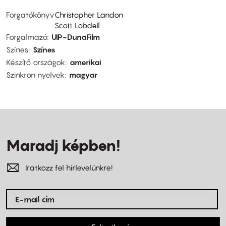
Forgatókönyv
Christopher Landon
Scott Lobdell
Forgalmazó
UIP-DunaFilm
Színes
Színes
Készítő országok
amerikai
Szinkron nyelvek
magyar
Maradj képben!
Iratkozz fel hírlevelünkre!