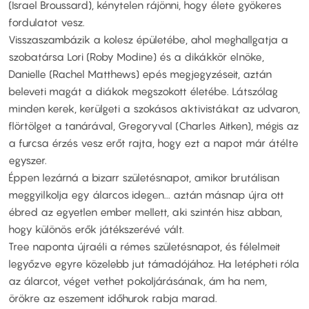
(Israel Broussard), kénytelen rájönni, hogy élete gyökeres
fordulatot vesz.
Visszaszambázik a kolesz épületébe, ahol meghallgatja a
szobatársa Lori (Roby Modine) és a dikákkör elnöke,
Danielle (Rachel Matthews) epés megjegyzéseit, aztán
beleveti magát a diákok megszokott életébe. Látszólag
minden kerek, kerülgeti a szokásos aktivistákat az udvaron,
flörtölget a tanárával, Gregoryval (Charles Aitken), mégis az
a furcsa érzés vesz erőt rajta, hogy ezt a napot már átélte
egyszer.
Éppen lezárná a bizarr születésnapot, amikor brutálisan
meggyilkolja egy álarcos idegen... aztán másnap újra ott
ébred az egyetlen ember mellett, aki szintén hisz abban,
hogy különös erők játékszerévé vált.
Tree naponta újraéli a rémes születésnapot, és félelmeit
legyőzve egyre közelebb jut támadójához. Ha letépheti róla
az álarcot, véget vethet pokoljárásának, ám ha nem,
örökre az eszement időhurok rabja marad.