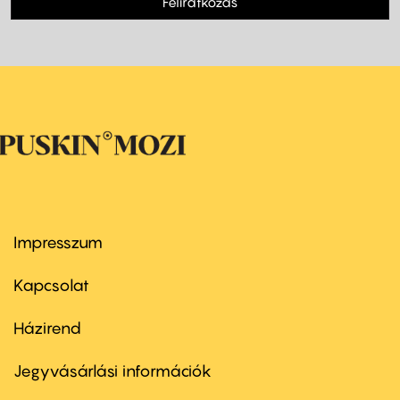
Feliratkozás
Impresszum
Footer
menu
first
Kapcsolat
Házirend
Footer
menu
second
Jegyvásárlási információk