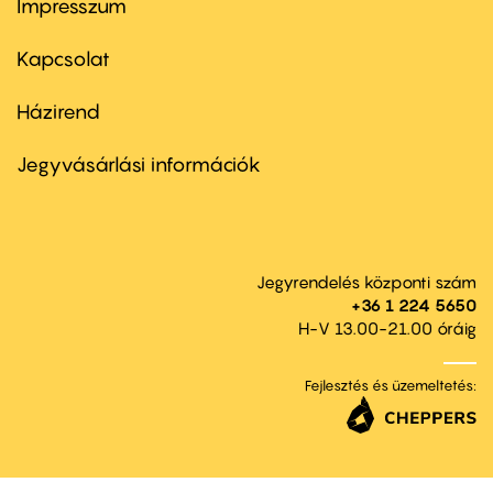
Impresszum
Footer
menu
first
Kapcsolat
Házirend
Footer
menu
second
Jegyvásárlási információk
Jegyrendelés központi szám
+36 1 224 5650
H-V 13.00-21.00 óráig
Fejlesztés és üzemeltetés: