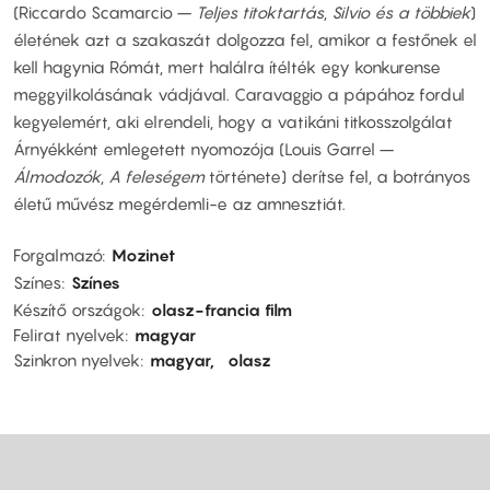
(Riccardo Scamarcio –
Teljes titoktartás
,
Silvio és a többiek
)
életének azt a szakaszát dolgozza fel, amikor a festőnek el
kell hagynia Rómát, mert halálra ítélték egy konkurense
meggyilkolásának vádjával. Caravaggio a pápához fordul
kegyelemért, aki elrendeli, hogy a vatikáni titkosszolgálat
Árnyékként emlegetett nyomozója (Louis Garrel –
Álmodozók
,
A feleségem
története) derítse fel, a botrányos
életű művész megérdemli-e az amnesztiát.
Forgalmazó
Mozinet
Színes
Színes
Készítő országok
olasz-francia film
Felirat nyelvek
magyar
Szinkron nyelvek
magyar
olasz