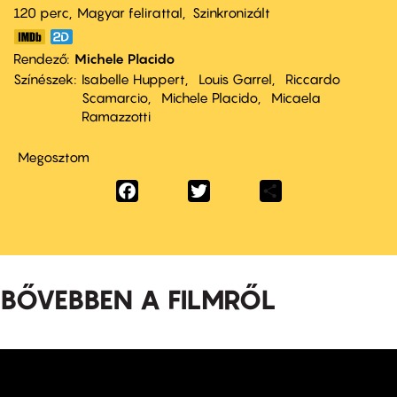
120 perc,
Magyar felirattal
Szinkronizált
Rendező
Michele Placido
Színészek
Isabelle Huppert
Louis Garrel
Riccardo
Scamarcio
Michele Placido
Micaela
Ramazzotti
Megosztom
Facebook
Twitter
Share
BŐVEBBEN A FILMRŐL