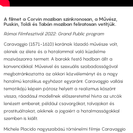
A filmet a Corvin moziban szinkronosan, a Művész,
Puskin, Toldi és Tabán moziban feliratosan vetítjük.
Római Filmfesztivál 2022:
Grand Public program
Caravaggio (1571-1610) korának lázadó művésze volt,
akinek az élete és a hatalommal való küzdelme
mozivászonra termett. A barokk festő hadban állt a
konvenciókkal. Műveivel és szexuális szabadosságával
megbotránkoztatta az akkori közvéleményt és a nagy
hatalmú katolikus egyházat egyaránt. Caravaggio vallási
tematikájú képein pátosz helyett a realizmus köszönt
vissza, ráadásul modellnek előszeretettel hívta az utcák
lenézett embereit, például csavargókat, tolvajokat és
prostituáltakat, akiknek a jogaiért a hatalmasságokkal
szemben is kiállt.
Michele Placido nagyszabású történelmi filmje Caravaggio