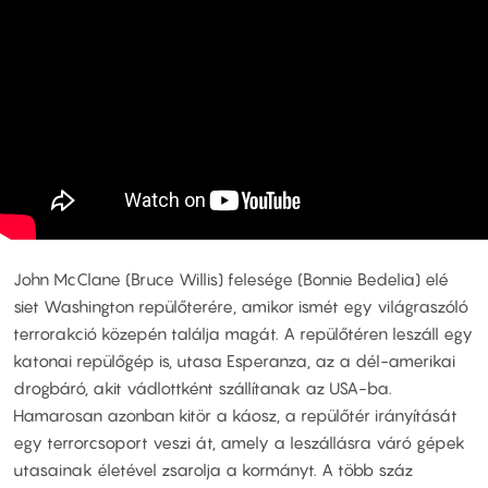
John McClane (Bruce Willis) felesége (Bonnie Bedelia) elé
siet Washington repülőterére, amikor ismét egy világraszóló
terrorakció közepén találja magát. A repülőtéren leszáll egy
katonai repülőgép is, utasa Esperanza, az a dél-amerikai
drogbáró, akit vádlottként szállítanak az USA-ba.
Hamarosan azonban kitör a káosz, a repülőtér irányítását
egy terrorcsoport veszi át, amely a leszállásra váró gépek
utasainak életével zsarolja a kormányt. A több száz