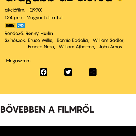
akciófilm
1990
124 perc,
Magyar felirattal
Rendező
Renny Harlin
Színészek
Bruce Willis
Bonnie Bedelia
William Sadler
Franco Nero
William Atherton
John Amos
Megosztom
Facebook
Twitter
Share
BŐVEBBEN A FILMRŐL