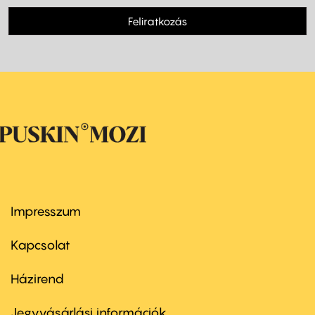
Feliratkozás
Impresszum
Footer
menu
first
Kapcsolat
Házirend
Footer
menu
second
Jegyvásárlási információk