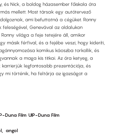
, és Nick, a boldog házasember főiskola óta
ymás mellett. Most társak egy autótervező
 dolgoznak, ami befuttatná a cégüket. Ronny
ck feleségével, Genevával az oldalukon
Ronny világa a feje tetejére áll, amikor
 másik férfival, és a fejébe veszi, hogy kideríti,
agánnyomozása komikus káoszba torkollik, és
vannak a maga kis titkai. Az óra ketyeg, a
 karrierjük legfontosabb prezentációja, és
y mi történik, ha feltárja az igazságot a
IP-Duna Film
UIP-Duna Film
l
angol