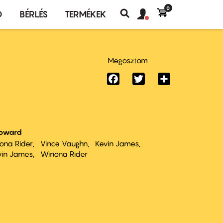
0
Felhasználó
Felhasználói
Ó
BÉRLÉS
TERMÉKEK
fiók
Keresés
fiók
menü
menüje
Megosztom
Facebook
Twitter
Share
oward
ona Rider
Vince Vaughn
Kevin James
vin James
Winona Rider