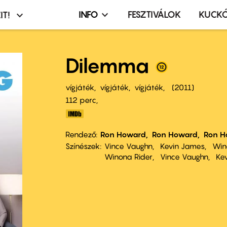
INFO
FESZTIVÁLOK
KUCK
IT!
Infó,
asztó
esemény,
terembérlés
Dilemma
menü
vígjáték
vígjáték
vígjáték
2011
112 perc,
Rendező
Ron Howard
Ron Howard
Ron H
Színészek
Vince Vaughn
Kevin James
Win
Winona Rider
Vince Vaughn
Ke