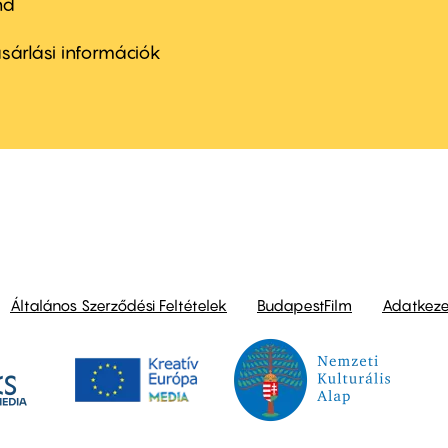
nd
ter
nu
sárlási információk
ond
Általános Szerződési Feltételek
BudapestFilm
Adatkezel