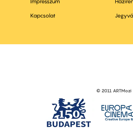
Impresszum
Házire
Footer
Foo
menu
me
Kapcsolat
Jegyvá
first
sec
© 2011 ARTMozi
Footer
other
links