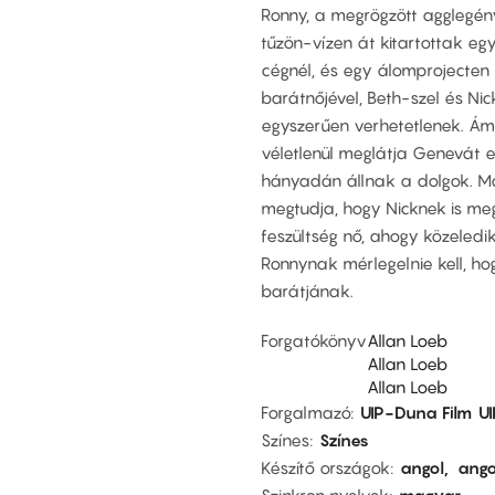
Ronny, a megrögzött agglegény
tűzön-vízen át kitartottak eg
cégnél, és egy álomprojecten
barátnőjével, Beth-szel és Ni
egyszerűen verhetetlenek. Ám 
véletlenül meglátja Genevát egy
hányadán állnak a dolgok. M
megtudja, hogy Nicknek is meg
feszültség nő, ahogy közeledik
Ronnynak mérlegelnie kell, hog
barátjának.
Forgatókönyv
Allan Loeb
Allan Loeb
Allan Loeb
Forgalmazó
UIP-Duna Film
U
Színes
Színes
Készítő országok
angol
ango