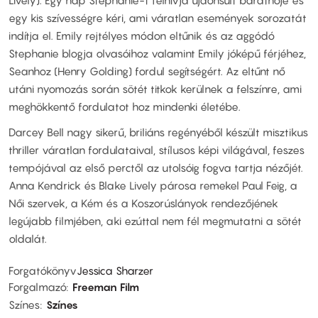
Lively). Egy nap Stephanie-t felhívja újdonsült barátnője és
egy kis szívességre kéri, ami váratlan események sorozatát
indítja el. Emily rejtélyes módon eltűnik és az aggódó
Stephanie blogja olvasóihoz valamint Emily jóképű férjéhez,
Seanhoz (Henry Golding) fordul segítségért. Az eltűnt nő
utáni nyomozás során sötét titkok kerülnek a felszínre, ami
meghökkentő fordulatot hoz mindenki életébe.
Darcey Bell nagy sikerű, briliáns regényéből készült misztikus
thriller váratlan fordulataival, stílusos képi világával, feszes
tempójával az első perctől az utolsóig fogva tartja nézőjét.
Anna Kendrick és Blake Lively párosa remekel Paul Feig, a
Női szervek, a Kém és a Koszorúslányok rendezőjének
legújabb filmjében, aki ezúttal nem fél megmutatni a sötét
oldalát.
Forgatókönyv
Jessica Sharzer
Forgalmazó
Freeman Film
Színes
Színes