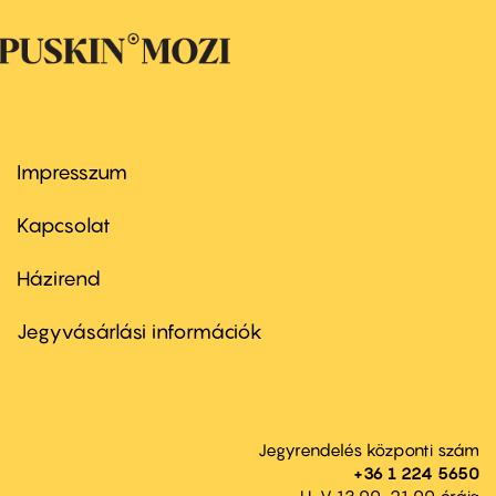
Impresszum
Footer
menu
first
Kapcsolat
Házirend
Footer
menu
second
Jegyvásárlási információk
Jegyrendelés központi szám
+36 1 224 5650
H-V 13.00-21.00 óráig