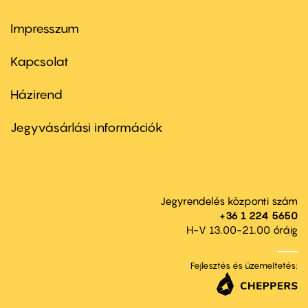
Impresszum
Footer
menu
first
Kapcsolat
Házirend
Footer
menu
second
Jegyvásárlási információk
Jegyrendelés központi szám
+36 1 224 5650
H-V 13.00-21.00 óráig
Fejlesztés és üzemeltetés: