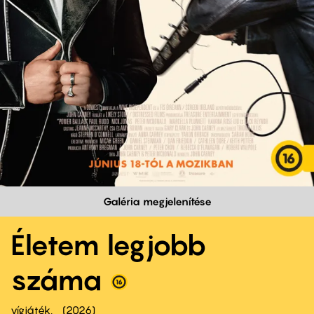
Galéria megjelenítése
Életem legjobb
száma
vígjáték
2026