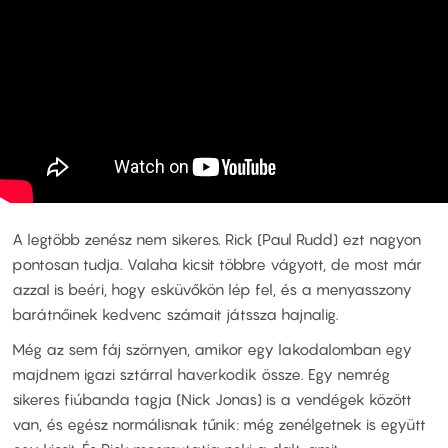
A legtöbb zenész nem sikeres. Rick (Paul Rudd) ezt nagyon
pontosan tudja. Valaha kicsit többre vágyott, de most már
azzal is beéri, hogy esküvőkön lép fel, és a menyasszony
barátnőinek kedvenc számait játssza hajnalig.
Még az sem fáj szörnyen, amikor egy lakodalomban egy
majdnem igazi sztárral haverkodik össze. Egy nemrég
sikeres fiúbanda tagja (Nick Jonas) is a vendégek között
van, és egész normálisnak tűnik: még zenélgetnek is együtt