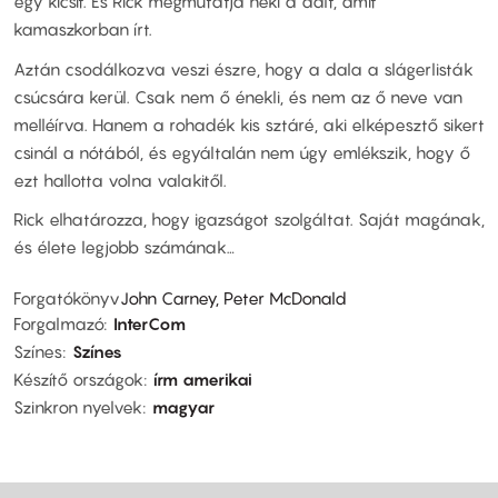
egy kicsit. És Rick megmutatja neki a dalt, amit
kamaszkorban írt.
Aztán csodálkozva veszi észre, hogy a dala a slágerlisták
csúcsára kerül. Csak nem ő énekli, és nem az ő neve van
melléírva. Hanem a rohadék kis sztáré, aki elképesztő sikert
csinál a nótából, és egyáltalán nem úgy emlékszik, hogy ő
ezt hallotta volna valakitől.
Rick elhatározza, hogy igazságot szolgáltat. Saját magának,
és élete legjobb számának…
Forgatókönyv
John Carney, Peter McDonald
Forgalmazó
InterCom
Színes
Színes
Készítő országok
írm amerikai
Szinkron nyelvek
magyar