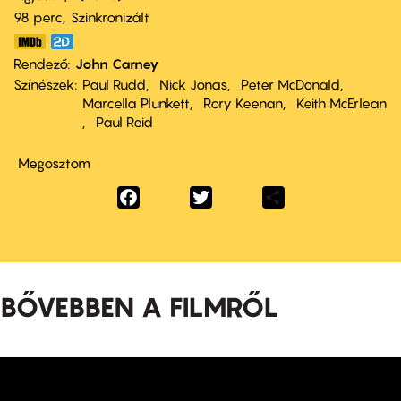
98 perc,
Szinkronizált
Rendező
John Carney
Színészek
Paul Rudd
Nick Jonas
Peter McDonald
Marcella Plunkett
Rory Keenan
Keith McErlean
Paul Reid
Megosztom
Facebook
Twitter
Share
BŐVEBBEN A FILMRŐL