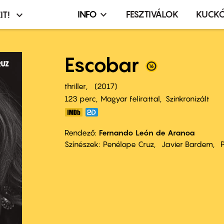
INFO
FESZTIVÁLOK
KUCK
IT!
Infó,
asztó
esemény,
terembérlés
Escobar
menü
thriller
2017
123 perc,
Magyar felirattal
Szinkronizált
Rendező
Fernando León de Aranoa
Színészek
Penélope Cruz
Javier Bardem