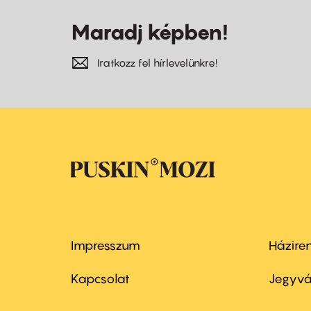
Maradj képben!
Iratkozz fel hírlevelünkre!
Impresszum
Házire
Footer
Foo
menu
me
Kapcsolat
Jegyvá
first
sec