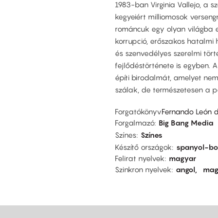
1983-ban Virginia Vallejo, a s
kegyeiért milliomosok verseng
románcuk egy olyan világba en
korrupció, erőszakos hatalmi
és szenvedélyes szerelmi tör
fejlődéstörténete is egyben. 
építi birodalmát, amelyet nemc
szálak, de természetesen a pol
Forgatókönyv
Fernando León 
Forgalmazó
Big Bang Media
Színes
Színes
Készítő országok
spanyol-bo
Felirat nyelvek
magyar
Szinkron nyelvek
angol
mag