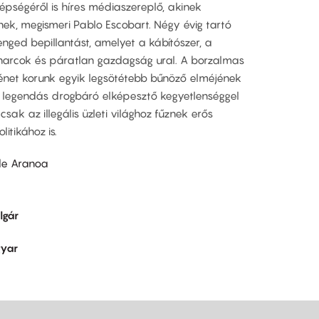
zépségéről is híres médiaszereplő, akinek
nek, megismeri Pablo Escobart. Négy évig tartó
ged bepillantást, amelyet a kábítószer, a
 harcok és páratlan gazdagság ural. A borzalmas
ténet korunk egyik legsötétebb bűnöző elméjének
A legendás drogbáró elképesztő kegyetlenséggel
sak az illegális üzleti világhoz fűznek erős
itikához is.
de Aranoa
lgár
yar