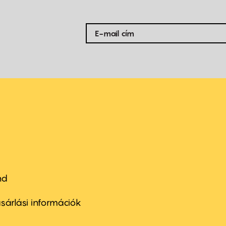
nd
ter
nu
sárlási információk
ond