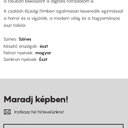
a faluban beköszönt a digitális forradalom is.
A családi-ifjúsági filmben izgalmasan keveredik egymással
a horror és a vígjáték, a modern világ és a hagyományos
észt folklór.
Színes
Színes
Készítő országok
észt
Felirat nyelvek
magyar
Szinkron nyelvek
Észt
Maradj képben!
Iratkozz fel hírlevelünkre!