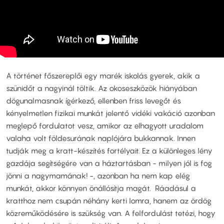
A történet főszereplői egy marék iskolás gyerek, akik a
szünidőt a nagyinál töltik. Az okoseszközök hiányában
dögunalmasnak ígérkező, ellenben friss levegőt és
kényelmetlen fizikai munkát jelentő vidéki vakáció azonban
meglepő fordulatot vesz, amikor az elhagyott uradalom
valaha volt földesurának naplójára bukkannak. Innen
tudják meg a kratt-készítés fortélyait. Ez a különleges lény
gazdája segítségére van a háztartásban - milyen jól is fog
jönni a nagymamának! -, azonban ha nem kap elég
munkát, akkor könnyen önállósítja magát. Ráadásul a
kratthoz nem csupán néhány kerti lomra, hanem az ördög
közreműködésére is szükség van. A felfordulást tetézi, hogy