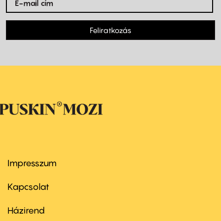
Feliratkozás
Impresszum
Footer
menu
first
Kapcsolat
Házirend
Footer