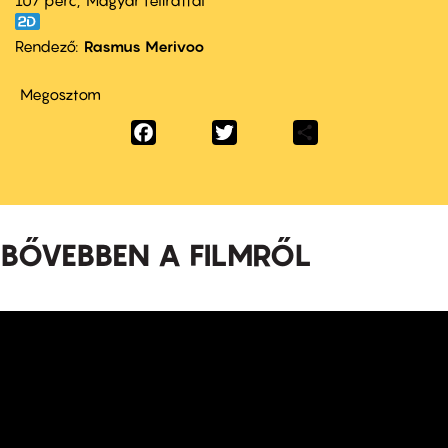
107 perc,
Magyar felirattal
Rendező
Rasmus Merivoo
Megosztom
Facebook
Twitter
Share
BŐVEBBEN A FILMRŐL