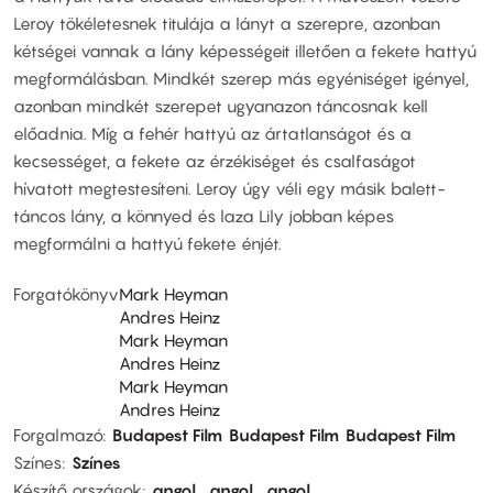
Leroy tökéletesnek titulája a lányt a szerepre, azonban
kétségei vannak a lány képességeit illetően a fekete hattyú
megformálásban. Mindkét szerep más egyéniséget igényel,
azonban mindkét szerepet ugyanazon táncosnak kell
előadnia. Míg a fehér hattyú az ártatlanságot és a
kecsességet, a fekete az érzékiséget és csalfaságot
hívatott megtestesíteni. Leroy úgy véli egy másik balett-
táncos lány, a könnyed és laza Lily jobban képes
megformálni a hattyú fekete énjét.
Forgatókönyv
Mark Heyman
Andres Heinz
Mark Heyman
Andres Heinz
Mark Heyman
Andres Heinz
Forgalmazó
Budapest Film
Budapest Film
Budapest Film
Színes
Színes
Készítő országok
angol
angol
angol