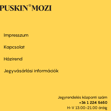
Impresszum
Footer
menu
first
Kapcsolat
Házirend
Footer
menu
second
Jegyvásárlási információk
Jegyrendelés központi szám
+36 1 224 5650
H-V 13.00-21.00 óráig