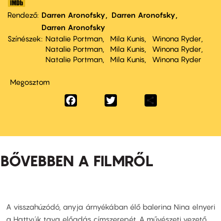
Rendező
Darren Aronofsky
Darren Aronofsky
Darren Aronofsky
Színészek
Natalie Portman
Mila Kunis
Winona Ryder
Natalie Portman
Mila Kunis
Winona Ryder
Natalie Portman
Mila Kunis
Winona Ryder
Megosztom
Facebook
Twitter
Share
BŐVEBBEN A FILMRŐL
A visszahúzódó, anyja árnyékában élő balerina Nina elnyeri
a Hattyúk tava előadás címszerepét. A művészeti vezető