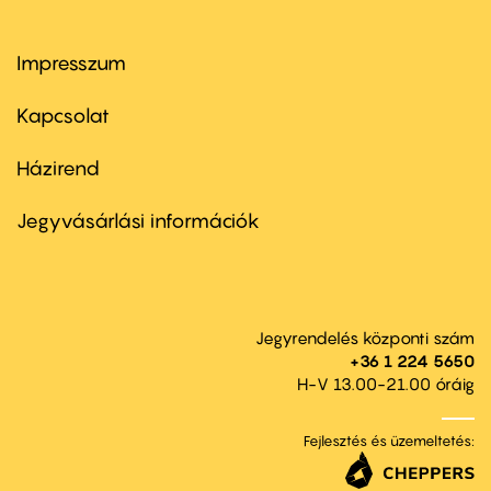
Impresszum
Footer
menu
first
Kapcsolat
Házirend
Footer
menu
second
Jegyvásárlási információk
Jegyrendelés központi szám
+36 1 224 5650
H-V 13.00-21.00 óráig
Fejlesztés és üzemeltetés: