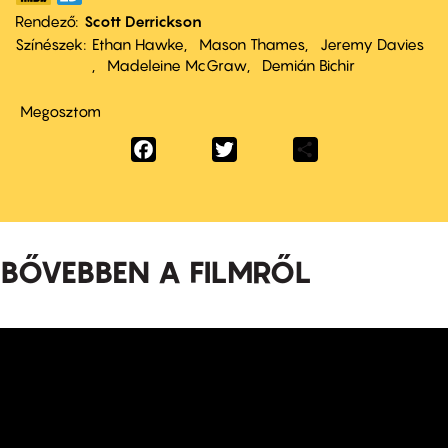
Rendező
Scott Derrickson
Színészek
Ethan Hawke
Mason Thames
Jeremy Davies
Madeleine McGraw
Demián Bichir
Megosztom
Facebook
Twitter
Share
BŐVEBBEN A FILMRŐL