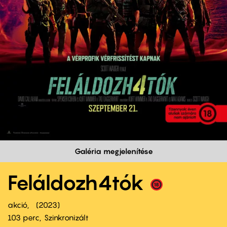
Galéria megjelenítése
Feláldozh4tók
akció
2023
103 perc,
Szinkronizált