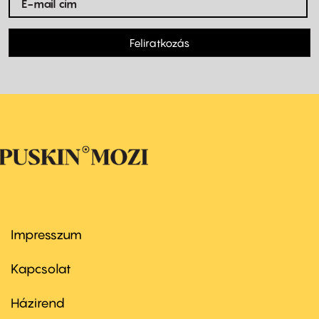
Feliratkozás
Impresszum
Footer
menu
first
Kapcsolat
Házirend
Footer