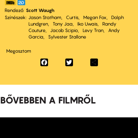
Rendező
Scott Waugh
Színészek
Jason Statham
Curtis
Megan Fox
Dolph
Lundgren
Tony Jaa
Iko Uwais
Randy
Couture
Jacob Scipio
Levy Tran
Andy
Garcia
Sylvester Stallone
Megosztom
Facebook
Twitter
Share
BŐVEBBEN A FILMRŐL