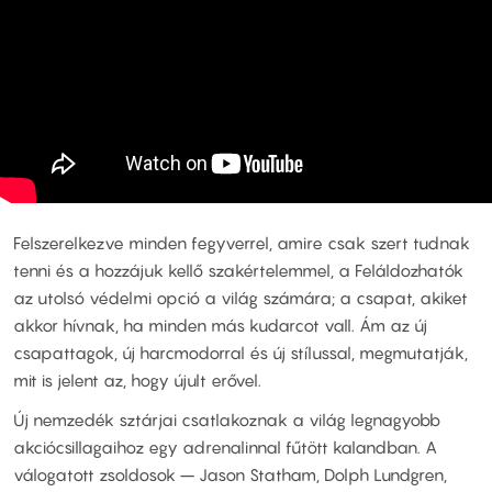
Felszerelkezve minden fegyverrel, amire csak szert tudnak
tenni és a hozzájuk kellő szakértelemmel, a Feláldozhatók
az utolsó védelmi opció a világ számára; a csapat, akiket
akkor hívnak, ha minden más kudarcot vall. Ám az új
csapattagok, új harcmodorral és új stílussal, megmutatják,
mit is jelent az, hogy újult erővel.
Új nemzedék sztárjai csatlakoznak a világ legnagyobb
akciócsillagaihoz egy adrenalinnal fűtött kalandban. A
válogatott zsoldosok – Jason Statham, Dolph Lundgren,