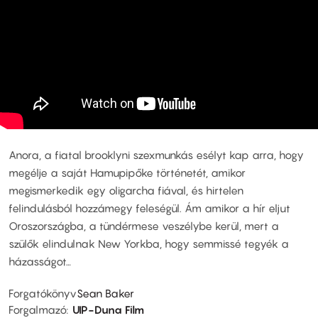
Anora, a fiatal brooklyni szexmunkás esélyt kap arra, hogy
megélje a saját Hamupipőke történetét, amikor
megismerkedik egy oligarcha fiával, és hirtelen
felindulásból hozzámegy feleségül. Ám amikor a hír eljut
Oroszországba, a tündérmese veszélybe kerül, mert a
szülők elindulnak New Yorkba, hogy semmissé tegyék a
házasságot…
Forgatókönyv
Sean Baker
Forgalmazó
UIP-Duna Film