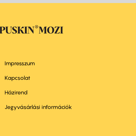
Impresszum
Footer
menu
first
Kapcsolat
Házirend
Footer
menu
second
Jegyvásárlási információk