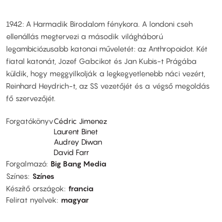
1942: A Harmadik Birodalom fénykora. A londoni cseh
ellenállás megtervezi a második világháború
legambiciózusabb katonai műveletét: az Anthropoidot. Két
fiatal katonát, Jozef Gabcikot és Jan Kubis-t Prágába
küldik, hogy meggyilkolják a legkegyetlenebb náci vezért,
Reinhard Heydrich-t, az SS vezetőjét és a végső megoldás
fő szervezőjét.
Forgatókönyv
Cédric Jimenez
Laurent Binet
Audrey Diwan
David Farr
Forgalmazó
Big Bang Media
Színes
Színes
Készítő országok
francia
Felirat nyelvek
magyar