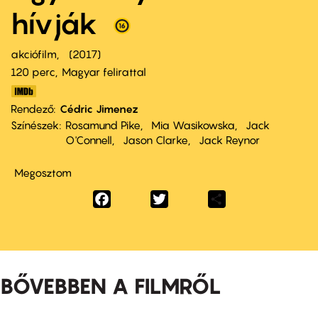
hívják
akciófilm
2017
120 perc,
Magyar felirattal
Rendező
Cédric Jimenez
Színészek
Rosamund Pike
Mia Wasikowska
Jack
O'Connell
Jason Clarke
Jack Reynor
Megosztom
Facebook
Twitter
Share
BŐVEBBEN A FILMRŐL