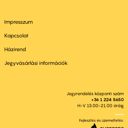
Impresszum
Footer
menu
first
Kapcsolat
Házirend
Footer
menu
second
Jegyvásárlási információk
Jegyrendelés központi szám
+36 1 224 5650
H-V 13.00-21.00 óráig
Fejlesztés és üzemeltetés: