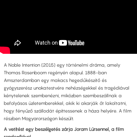
A Noble Intention (2015) egy történelmi dráma, amely
Thomas Rosenboom regényén alapul. 1888-ban
Amszterdamban egy makacs hegedűkészítő és
gyógyszerész unokatestvére nehézségekkel és tragédiával
kénytelenek szembenézni, miközben szembeszállnak a
befolyásos üzletemberekkel, akik ki akarják őt lakoltatni,
hogy fényűző szállodát építtessenek a háza helyére. A film
részben Magyarországon készült.
A vetítést egy beszélgetés zárja Joram Lürsennel, a film
rendezőjével.