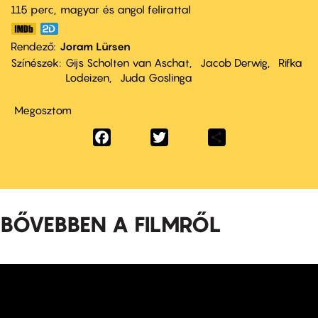
115 perc,
magyar és angol felirattal
Rendező
Joram Lürsen
Színészek
Gijs Scholten van Aschat
Jacob Derwig
Rifka
Lodeizen
Juda Goslinga
Megosztom
Facebook
Twitter
Share
BŐVEBBEN A FILMRŐL