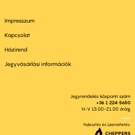
Impresszum
Footer
menu
first
Kapcsolat
Házirend
Footer
menu
second
Jegyvásárlási információk
Jegyrendelés központi szám
+36 1 224 5650
H-V 13.00-21.00 óráig
Fejlesztés és üzemeltetés: