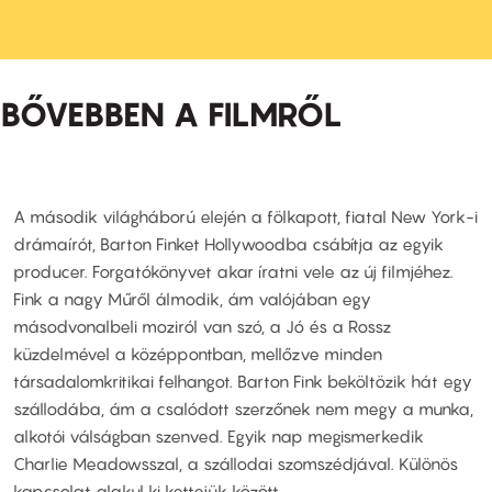
BŐVEBBEN A FILMRŐL
A második világháború elején a fölkapott, fiatal New York-i
drámaírót, Barton Finket Hollywoodba csábítja az egyik
producer. Forgatókönyvet akar íratni vele az új filmjéhez.
Fink a nagy Műről álmodik, ám valójában egy
másodvonalbeli moziról van szó, a Jó és a Rossz
küzdelmével a középpontban, mellőzve minden
társadalomkritikai felhangot. Barton Fink beköltözik hát egy
szállodába, ám a csalódott szerzőnek nem megy a munka,
alkotói válságban szenved. Egyik nap megismerkedik
Charlie Meadowsszal, a szállodai szomszédjával. Különös
kapcsolat alakul ki kettejük között.