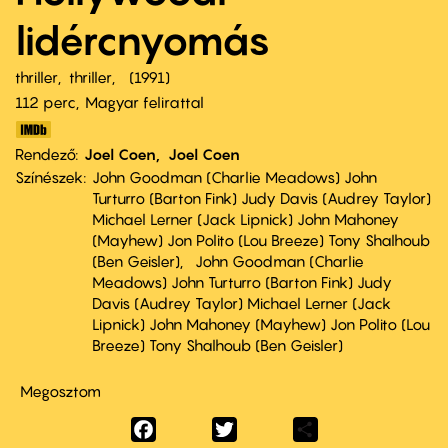
lidércnyomás
thriller
thriller
1991
112 perc,
Magyar felirattal
Rendező
Joel Coen
Joel Coen
Színészek
John Goodman (Charlie Meadows) John
Turturro (Barton Fink) Judy Davis (Audrey Taylor)
Michael Lerner (Jack Lipnick) John Mahoney
(Mayhew) Jon Polito (Lou Breeze) Tony Shalhoub
(Ben Geisler)
John Goodman (Charlie
Meadows) John Turturro (Barton Fink) Judy
Davis (Audrey Taylor) Michael Lerner (Jack
Lipnick) John Mahoney (Mayhew) Jon Polito (Lou
Breeze) Tony Shalhoub (Ben Geisler)
Megosztom
Facebook
Twitter
Share