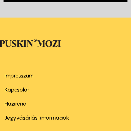
Impresszum
Footer
menu
first
Kapcsolat
Házirend
Footer
menu
second
Jegyvásárlási információk