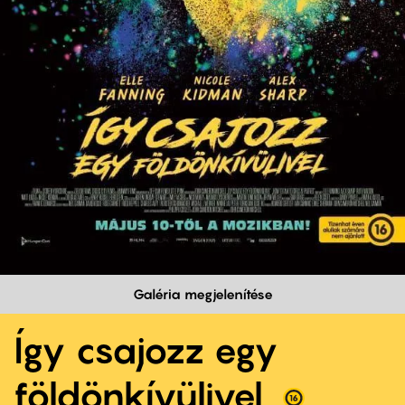
Galéria megjelenítése
Így csajozz egy
földönkívülivel