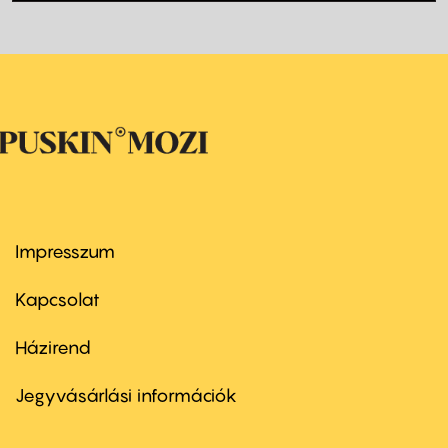
Impresszum
Footer
menu
first
Kapcsolat
Házirend
Footer
menu
second
Jegyvásárlási információk