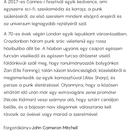
A 2017-es Cannes-i fesztivál egyik kedvence, ami
egyszerre sci-fi, szexkomédia és korrajz, a punk
születéséről, az első szerelem mindent elsöprő erejéről és
az univerzum legnagyobb rejtélyéről szól.
A 70-es évek végén London egyik lepukkant városrészében,
Croydonban három punk srác véletlenül egy rossz
házibuliba állít be. A házban ugyanis egy csapat egészen
furcsán viselkedő és egészen furcsa öltözetet viselő
földönkívüli száll meg, hogy tanulmányozzák bolygónkat.
Zan (Elle Fanning), talán túlzott kíváncsiságból, közelebbről is
megismerkedik az egyik kamaszfiúval (Alex Sharp), és
persze a punk életérzéssel. Olyannyira, hogy a közösen
eltöltött idő után már egy extravagáns zenei promóter
(Nicole Kidman) veszi szárnyai alá, hogy sztárt csináljon
belőle, és a bájosan naiv idegennek választania kell:
távozik az övéivel vagy marad a szerelmével.
Forgatókönyv
John Cameron Mitchell