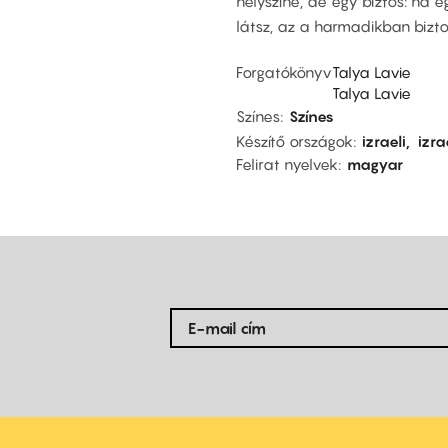
helyszíne, de egy biztos: ha
látsz, az a harmadikban bizto
Forgatókönyv
Talya Lavie
Talya Lavie
Színes
Színes
Készítő országok
izraeli
izra
Felirat nyelvek
magyar