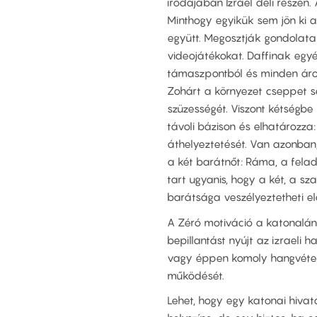
irodájában Izrael déli részén.
Minthogy egyikük sem jön ki a
együtt. Megosztják gondolatai
videojátékokat. Daffinak egyé
támaszpontból és minden áron
Zohárt a környezet cseppet s
szüzességét. Viszont kétségbe
távoli bázison és elhatározz
áthelyeztetését. Van azonban
a két barátnőt: Ráma, a fela
tart ugyanis, hogy a két, a s
barátsága veszélyeztetheti el
A Zéró motiváció a katonalá
bepillantást nyújt az izraeli h
vagy éppen komoly hangvétel
működését.
Lehet, hogy egy katonai hivat