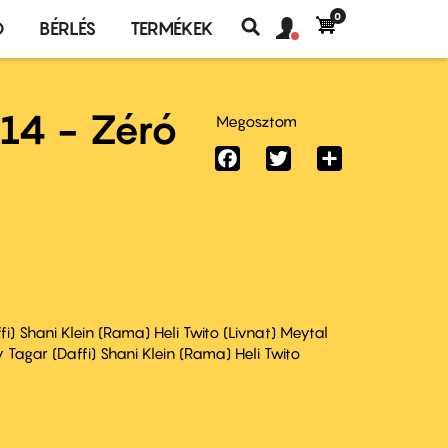
0
Felhasználó
Felhasználói
Ó
BÉRLÉS
TERMÉKEK
fiók
Keresés
fiók
menü
menüje
014 - Zéró
Megosztom
Facebook
Twitter
Share
i) Shani Klein (Rama) Heli Twito (Livnat) Meytal
 Tagar (Daffi) Shani Klein (Rama) Heli Twito