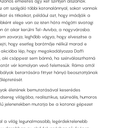
 Azonos emeletes ágy két szintjén alszanak.
z ott szolgáló többi katonalánnyal, sokat vannak
kat és titkaikat, például azt, hogy imádják a
bként elege van az isten háta mögötti sivatagi
 át akar kerülni Tel-Avivba, a nagyvárosba.
em zavarja; leghőbb vágya, hogy elveszítse a
 ejti, hogy esetleg barátnője nélkül marad e
a: akcióba lép, hogy megakadályozza Daffi
, aki csöppest sem bánná, ha szétválaszthatná
datát vér komolyan vevő felettesük. Ráma attól
zabályok betartására fittyet hányó beosztottjának
őléptetését.
nyok életének bemutatásával keserédes
adsereg világába, realisztikus, szürreális, humoros
ű jelenetekben mutatja be a katonai gépezet
al a világ legunalmasabb, legérdektelenebb