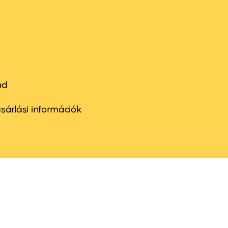
nd
ter
nu
sárlási információk
ond