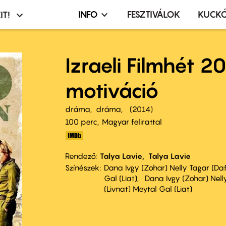
INFO
FESZTIVÁLOK
KUCK
IT!
Infó,
asztó
esemény,
terembérlés
Izraeli Filmhét 2
menü
motiváció
dráma
dráma
2014
100 perc,
Magyar felirattal
Rendező
Talya Lavie
Talya Lavie
Színészek
Dana Ivgy (Zohar) Nelly Tagar (Daff
Gal (Liat)
Dana Ivgy (Zohar) Nelly
(Livnat) Meytal Gal (Liat)