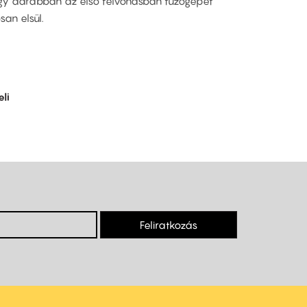
 egy darabban az első felvonásban tűzőgépet
san elsül.
eli
Feliratkozás