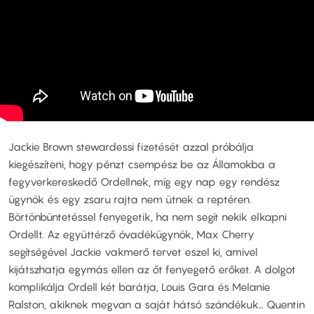
Jackie Brown stewardessi fizetését azzal próbálja
kiegészíteni, hogy pénzt csempész be az Államokba a
fegyverkereskedő Ordellnek, míg egy nap egy rendész
ügynök és egy zsaru rajta nem ütnek a reptéren.
Börtönbüntetéssel fenyegetik, ha nem segít nekik elkapni
Ordellt. Az együttérző óvadékügynök, Max Cherry
segítségével Jackie vakmerő tervet eszel ki, amivel
kijátszhatja egymás ellen az őt fenyegető erőket. A dolgot
komplikálja Ordell két barátja, Louis Gara és Melanie
Ralston, akiknek megvan a saját hátsó szándékuk… Quentin