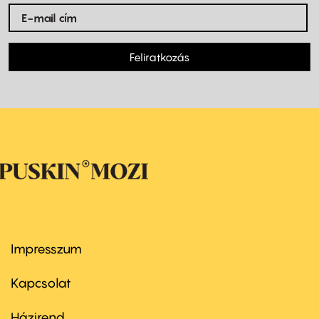
Feliratkozás
Impresszum
Footer
menu
first
Kapcsolat
Házirend