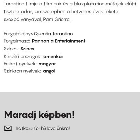
Tarantino filmje a film noir és a blaxploitation műfajok előtti
tiszteletadás, címszerepben a hetvenes évek fekete
szexbálványával, Pam Grierrel.
Forgatókönyv
Quentin Tarantino
Forgalmazó
Pannonia Entertainment
Színes
Színes
Készítő országok
amerikai
Felirat nyelvek
magyar
Szinkron nyelvek
angol
Maradj képben!
Iratkozz fel hírlevelünkre!