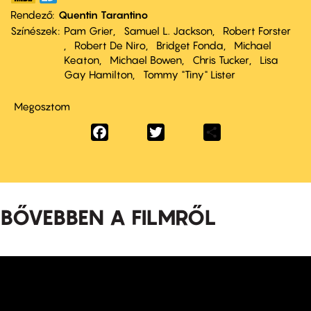
Rendező
Quentin Tarantino
Színészek
Pam Grier
Samuel L. Jackson
Robert Forster
Robert De Niro
Bridget Fonda
Michael
Keaton
Michael Bowen
Chris Tucker
Lisa
Gay Hamilton
Tommy "Tiny" Lister
Megosztom
Facebook
Twitter
Share
BŐVEBBEN A FILMRŐL