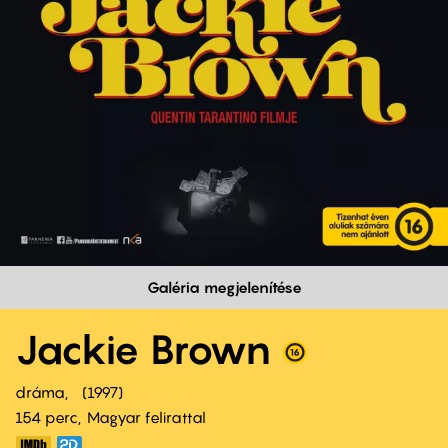
Galéria megjelenítése
Jackie Brown
dráma
1997
154 perc,
Magyar felirattal