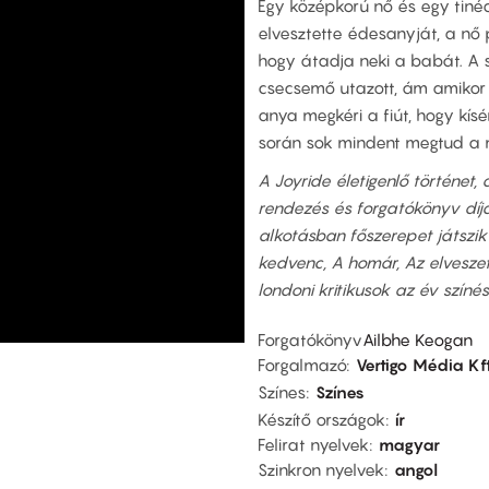
Egy középkorú nő és egy tinédz
elvesztette édesanyját, a nő p
hogy átadja neki a babát. A s
csecsemő utazott, ám amikor k
anya megkéri a fiút, hogy kísé
során sok mindent megtud a m
A Joyride életigenlő történet,
rendezés és forgatókönyv díjára
alkotásban főszerepet játszik
kedvenc, A homár, Az elveszett
londoni kritikusok az év színész
Forgatókönyv
Ailbhe Keogan
Forgalmazó
Vertigo Média Kft
Színes
Színes
Készítő országok
ír
Felirat nyelvek
magyar
Szinkron nyelvek
angol