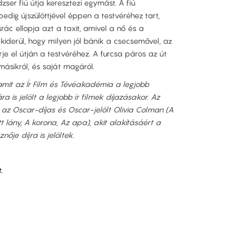
ser fiú útja keresztezi egymást. A fiú
edig újszülöttjével éppen a testvéréhez tart,
rác ellopja azt a taxit, amivel a nő és a
iderül, hogy milyen jól bánik a csecsemővel, az
rje el útján a testvéréhez. A furcsa páros az út
ásikról, és saját magáról.
 amit az Ír Film és Tévéakadémia a legjobb
 is jelölt a legjobb ír filmek díjazásakor. Az
 az Oscar-díjas és Oscar-jelölt Olivia Colman (A
 lány, A korona, Az apa), akit alakításáért a
nője díjra is jelöltek.
.