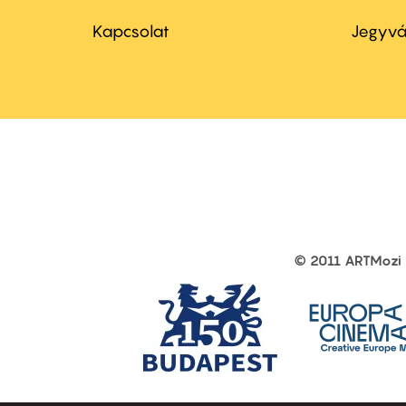
Footer
Foo
menu
me
Kapcsolat
Jegyvá
first
sec
© 2011 ARTMozi
Footer
other
links