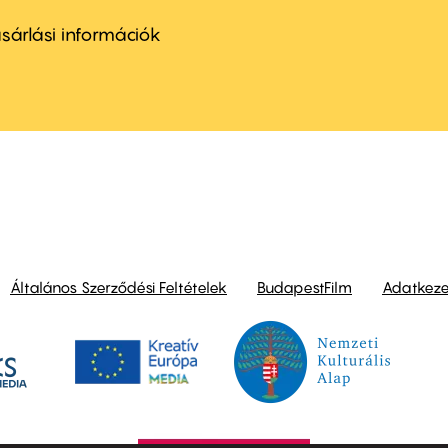
ter
nu
sárlási információk
ond
Általános Szerződési Feltételek
BudapestFilm
Adatkezel