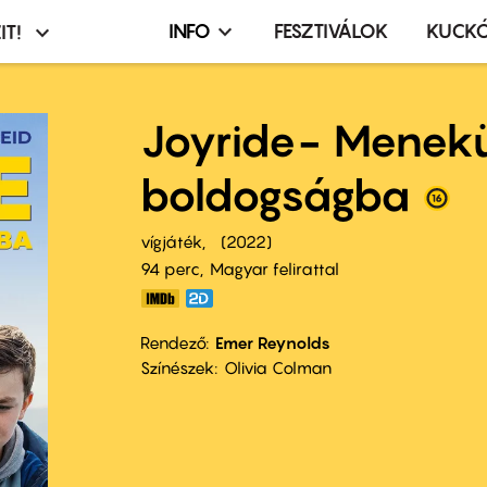
INFO
FESZTIVÁLOK
KUCK
IT!
Infó,
asztó
esemény,
terembérlés
Joyride- Menekü
menü
boldogságba
vígjáték
2022
94 perc,
Magyar felirattal
Rendező
Emer Reynolds
Színészek
Olivia Colman