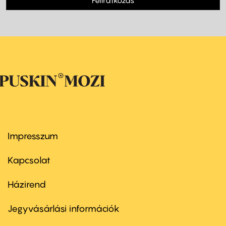
Impresszum
Footer
menu
first
Kapcsolat
Házirend
Footer
menu
second
Jegyvásárlási információk