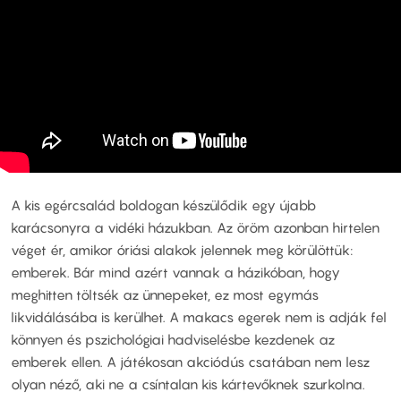
A kis egércsalád boldogan készülődik egy újabb
karácsonyra a vidéki házukban. Az öröm azonban hirtelen
véget ér, amikor óriási alakok jelennek meg körülöttük:
emberek. Bár mind azért vannak a házikóban, hogy
meghitten töltsék az ünnepeket, ez most egymás
likvidálásába is kerülhet. A makacs egerek nem is adják fel
könnyen és pszichológiai hadviselésbe kezdenek az
emberek ellen. A játékosan akciódús csatában nem lesz
olyan néző, aki ne a csíntalan kis kártevőknek szurkolna.