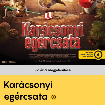
Galéria megjelenítése
Karácsonyi
egércsata