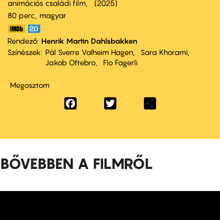
animációs családi film
2025
80 perc,
magyar
Rendező
Henrik Martin Dahlsbakken
Színészek
Pål Sverre Valheim Hagen
Sara Khorami
Jakob Oftebro
Flo Fagerli
Megosztom
Facebook
Twitter
Share
BŐVEBBEN A FILMRŐL