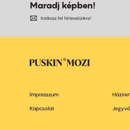
Maradj képben!
Iratkozz fel hírlevelünkre!
Impresszum
Házire
Footer
Foo
menu
me
Kapcsolat
Jegyvá
first
sec