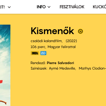
INFO
FESZTIVÁLOK
KUCK
IT!
Infó,
asztó
esemény,
terembérlés
Kismenők
menü
családi kalandfilm
2022
106 perc,
Magyar felirattal
Rendező
Pierre Salvadori
Színészek
Aymé Medeville
Mathys Clodion