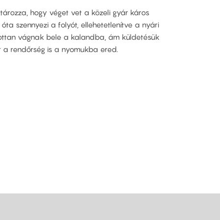
ározza, hogy véget vet a közeli gyár káros
a szennyezi a folyót, ellehetetlenítve a nyári
atottan vágnak bele a kalandba, ám küldetésük
r a rendőrség is a nyomukba ered.