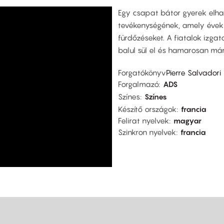
Egy csapat bátor gyerek elhat
tevékenységének, amely évek ót
fürdőzéseket. A fiatalok izg
balul sül el és hamarosan má
Forgatókönyv
Pierre Salvadori
Forgalmazó
ADS
Színes
Színes
Készítő országok
francia
Felirat nyelvek
magyar
Szinkron nyelvek
francia