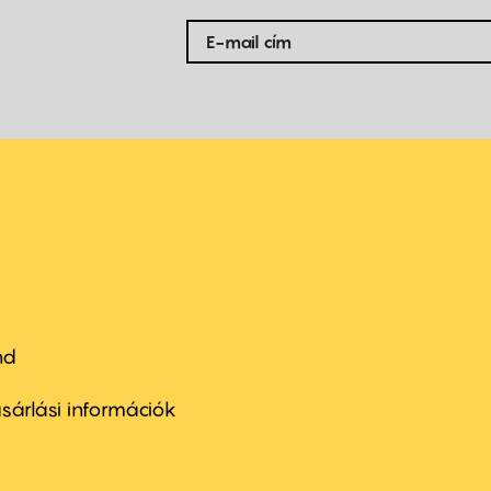
nd
ter
nu
sárlási információk
ond