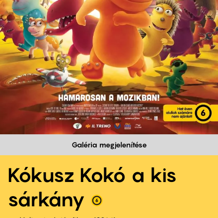
Galéria megjelenítése
Kókusz Kokó a kis
sárkány