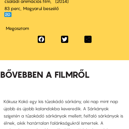
családi animációs film
2014
83 perc,
Magyarul beszélő
Megosztom
Facebook
Twitter
Share
BŐVEBBEN A FILMRŐL
Kókusz Kokó egy kis tűzokádó sárkány, aki nap mint nap
újabb és újabb kalandokba keveredik. A Sárkányok
szigetén a tűzokádó sárkányok mellett, felfaló sárkányok is
élnek, akik határtalan falánkságukról ismertek. A