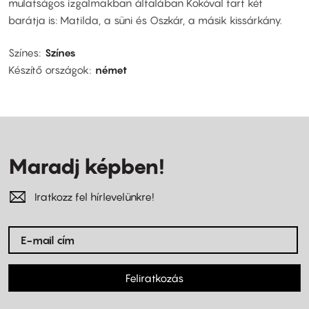
mulatságos izgalmakban általában Kokóval tart két
barátja is: Matilda, a süni és Oszkár, a másik kissárkány.
Színes
Színes
Készítő országok
német
Maradj képben!
Iratkozz fel hírlevelünkre!
Feliratkozás