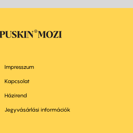
Impresszum
Footer
menu
first
Kapcsolat
Házirend
Footer
menu
second
Jegyvásárlási információk