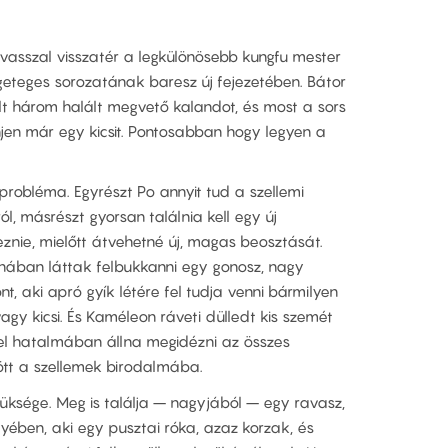
asszal visszatér a legkülönösebb kungfu mester
teges sorozatának baresz új fejezetében. Bátor
lt három halált megvető kalandot, és most a sors
enjen már egy kicsit. Pontosabban hogy legyen a
probléma. Egyrészt Po annyit tud a szellemi
ól, másrészt gyorsan találnia kell egy új
eznie, mielőtt átvehetné új, magas beosztását.
ában láttak felbukkanni egy gonosz, nagy
, aki apró gyík létére fel tudja venni bármilyen
agy kicsi. És Kaméleon ráveti dülledt kis szemét
el hatalmában állna megidézni az összes
ött a szellemek birodalmába.
züksége. Meg is találja – nagyjából – egy ravasz,
lyében, aki egy pusztai róka, azaz korzak, és