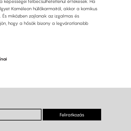
 képességei felbecsülhetetlenül értékesek. Ha
gyet Kaméleon hüllőkarmaitól, akkor a komikus
a. És miközben zajlanak az izgalmas és
ön, hogy a hősök bizony a legváratlanabb
ínai
Feliratkozás