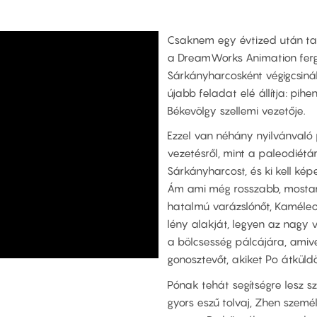
Csaknem egy évtized után tav
a DreamWorks Animation ferge
Sárkányharcosként végigcsiná
újabb feladat elé állítja: pih
Békevölgy szellemi vezetője.
Ezzel van néhány nyilvánvaló 
vezetésről, mint a paleodiétár
Sárkányharcost, és ki kell kép
Ám ami még rosszabb, mostan
hatalmú varázslónőt, Kaméleont
lény alakját, legyen az nagy v
a bölcsesség pálcájára, amiv
gonosztevőt, akiket Po átküld
Pónak tehát segítségre lesz s
gyors eszű tolvaj, Zhen szemé