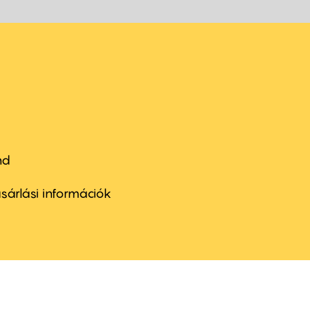
nd
ter
nu
sárlási információk
ond