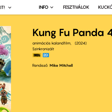
INFO
FESZTIVÁLOK
KUCK
IT!
Infó,
asztó
esemény,
terembérlés
Kung Fu Panda 
menü
animációs kalandfilm
2024
Szinkronizált
Rendező
Mike Mitchell