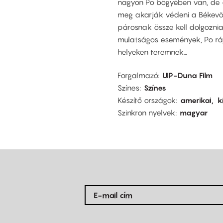
nagyon Po bögyében van, de a
meg akarják védeni a Békevöl
párosnak össze kell dolgozni
mulatságos események, Po ráj
helyeken teremnek…
Forgalmazó
UIP-Duna Film
Színes
Színes
Készítő országok
amerikai
k
Szinkron nyelvek
magyar