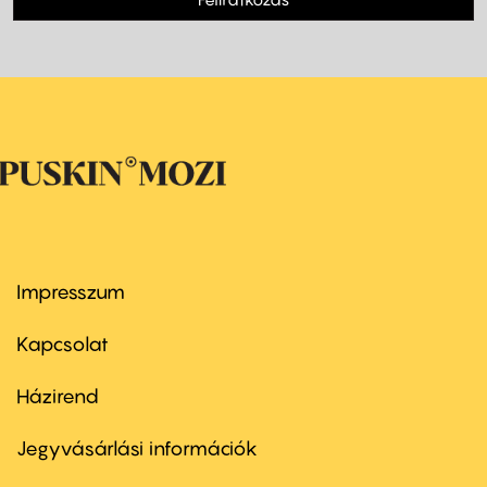
Impresszum
Footer
menu
first
Kapcsolat
Házirend
Footer
menu
second
Jegyvásárlási információk