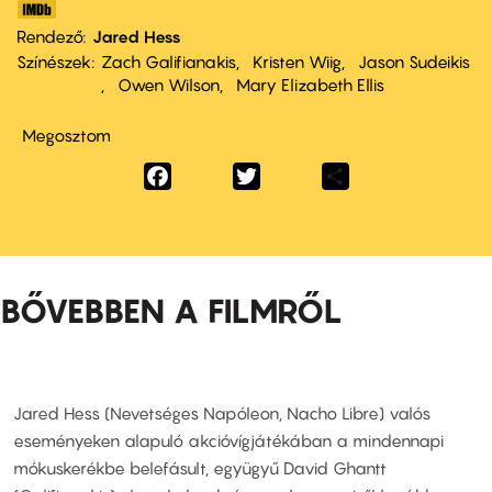
Rendező
Jared Hess
Színészek
Zach Galifianakis
Kristen Wiig
Jason Sudeikis
Owen Wilson
Mary Elizabeth Ellis
Megosztom
Facebook
Twitter
Share
BŐVEBBEN A FILMRŐL
Jared Hess (Nevetséges Napóleon, Nacho Libre) valós
eseményeken alapuló akcióvígjátékában a mindennapi
mókuskerékbe belefásult, együgyű David Ghantt