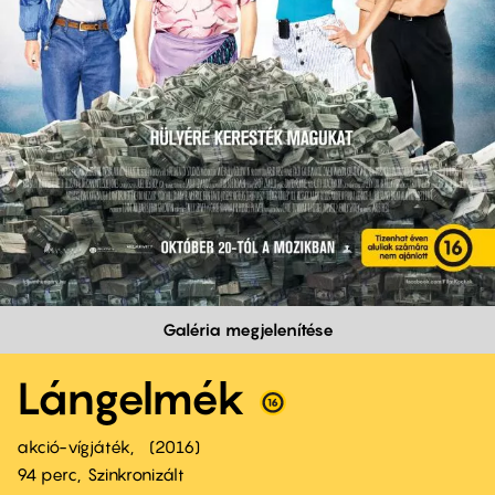
Galéria megjelenítése
Lángelmék
akció-vígjáték
2016
94 perc,
Szinkronizált