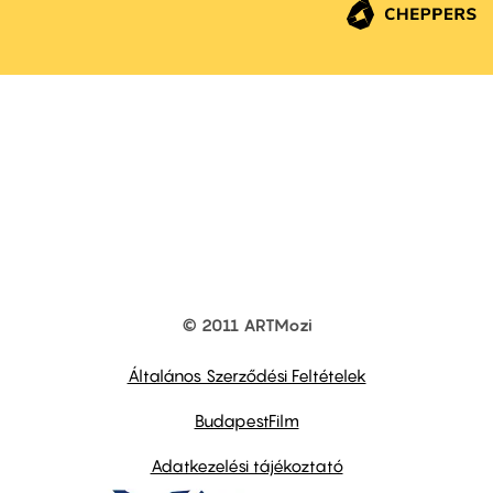
© 2011 ARTMozi
Footer
other
links
Általános Szerződési Feltételek
BudapestFilm
Adatkezelési tájékoztató