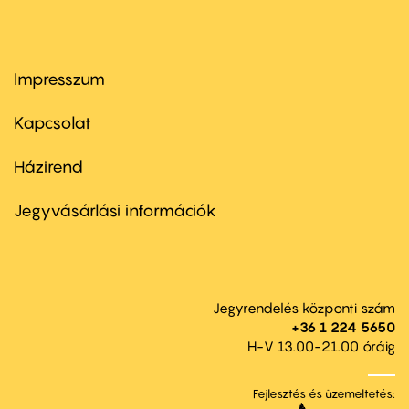
Impresszum
Footer
menu
first
Kapcsolat
Házirend
Footer
menu
second
Jegyvásárlási információk
Jegyrendelés központi szám
+36 1 224 5650
H-V 13.00-21.00 óráig
Fejlesztés és üzemeltetés: