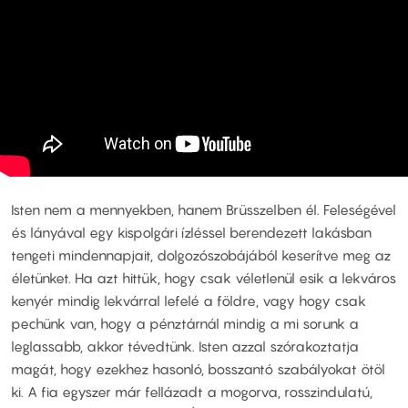
Isten nem a mennyekben, hanem Brüsszelben él. Feleségével
és lányával egy kispolgári ízléssel berendezett lakásban
tengeti mindennapjait, dolgozószobájából keserítve meg az
életünket. Ha azt hittük, hogy csak véletlenül esik a lekváros
kenyér mindig lekvárral lefelé a földre, vagy hogy csak
pechünk van, hogy a pénztárnál mindig a mi sorunk a
leglassabb, akkor tévedtünk. Isten azzal szórakoztatja
magát, hogy ezekhez hasonló, bosszantó szabályokat ötöl
ki. A fia egyszer már fellázadt a mogorva, rosszindulatú,