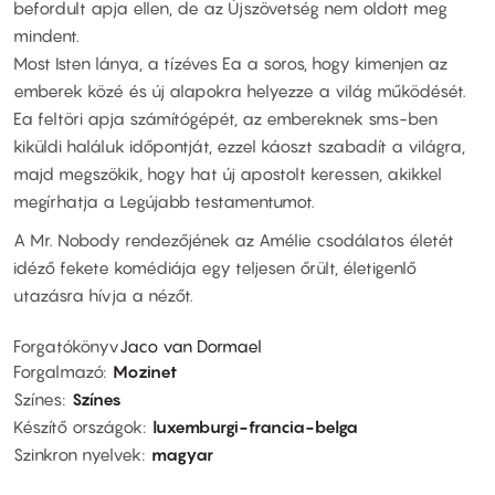
befordult apja ellen, de az Újszövetség nem oldott meg
mindent.
Most Isten lánya, a tízéves Ea a soros, hogy kimenjen az
emberek közé és új alapokra helyezze a világ működését.
Ea feltöri apja számítógépét, az embereknek sms-ben
kiküldi haláluk időpontját, ezzel káoszt szabadít a világra,
majd megszökik, hogy hat új apostolt keressen, akikkel
megírhatja a Legújabb testamentumot.
A Mr. Nobody rendezőjének az Amélie csodálatos életét
idéző fekete komédiája egy teljesen őrült, életigenlő
utazásra hívja a nézőt.
Forgatókönyv
Jaco van Dormael
Forgalmazó
Mozinet
Színes
Színes
Készítő országok
luxemburgi-francia-belga
Szinkron nyelvek
magyar