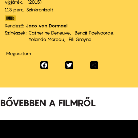
vígjáték
2015
113 perc,
Szinkronizált
Rendező
Jaco van Dormael
Színészek
Catherine Deneuve
Benoît Poelvoorde
Yolande Moreau
Pili Groyne
Megosztom
Facebook
Twitter
Share
BŐVEBBEN A FILMRŐL