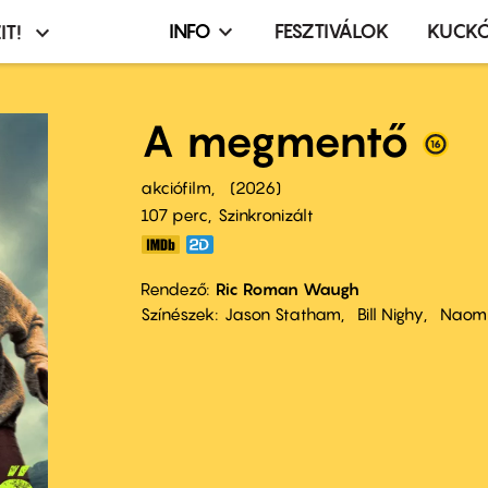
INFO
FESZTIVÁLOK
KUCK
IT!
Infó,
asztó
esemény,
terembérlés
A megmentő
menü
akciófilm
2026
107 perc,
Szinkronizált
Rendező
Ric Roman Waugh
Színészek
Jason Statham
Bill Nighy
Naomi