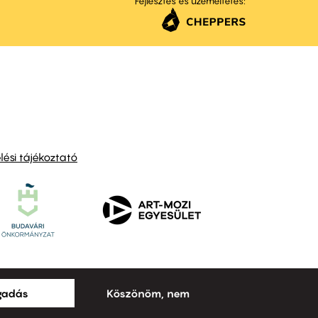
Fejlesztés és üzemeltetés:
ési tájékoztató
ogadás
Köszönöm, nem