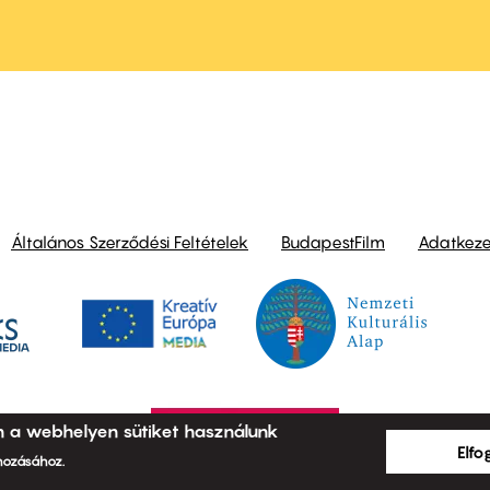
ond
Általános Szerződési Feltételek
BudapestFilm
Adatkezel
n a webhelyen sütiket használunk
Elf
ehozásához.