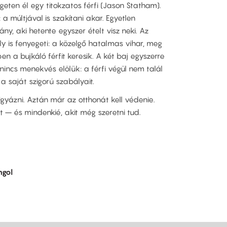
igeten él egy titokzatos férfi (Jason Statham).
 a múltjával is szakítani akar. Egyetlen
ny, aki hetente egyszer ételt visz neki. Az
y is fenyegeti: a közelgő hatalmas vihar, meg
 a bujkáló férfit keresik. A két baj egyszerre
 nincs menekvés elölük: a férfi végül nem talál
a saját szigorú szabályait.
igyázni. Aztán már az otthonát kell védenie.
t – és mindenkié, akit még szeretni tud.
ngol