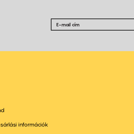
nd
ter
nu
sárlási információk