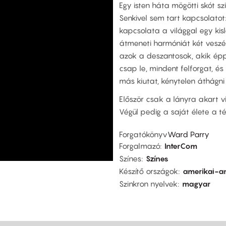
Egy isten háta mögötti skót sz
Senkivel sem tart kapcsolatot:
kapcsolata a világgal egy kislá
átmeneti harmóniát két veszél
azok a deszantosok, akik éppen
csap le, mindent felforgat, és
más kiutat, kénytelen áthágni 
Először csak a lányra akart v
Végül pedig a saját élete a té
Forgatókönyv
Ward Parry
Forgalmazó
InterCom
Színes
Színes
Készítő országok
amerikai-a
Szinkron nyelvek
magyar