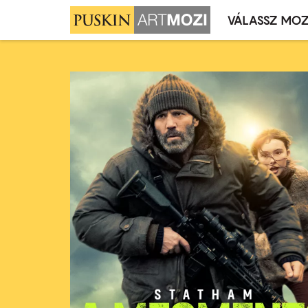
VÁLASSZ MOZ
Mozivál
Ugrás
menü
a
tartalomra