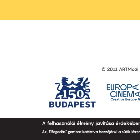
first
sec
© 2011 ARTMozi
Footer
other
links
A felhasználói élmény javítása érdekébe
Az „Elfogadás” gombra kattintva hozzájárul a sütik létr