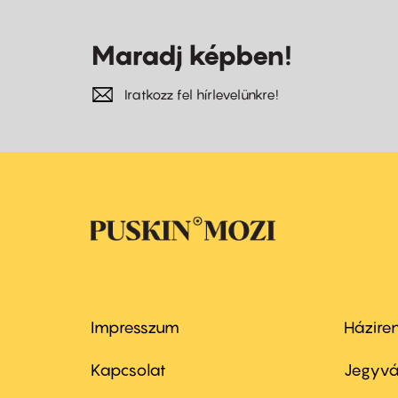
Maradj képben!
Iratkozz fel hírlevelünkre!
Impresszum
Házire
Footer
Foo
menu
me
Kapcsolat
Jegyvá