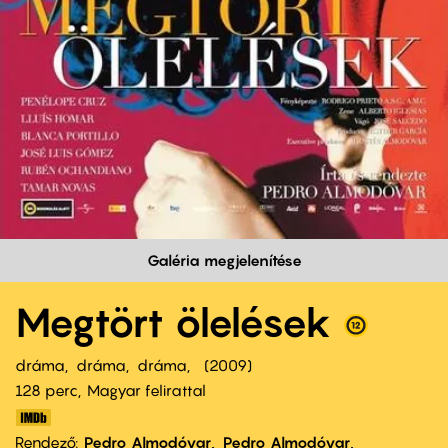
Galéria megjelenítése
Megtört ölelések
dráma
dráma
dráma
2009
128 perc,
Magyar felirattal
Rendező
Pedro Almodóvar
Pedro Almodóvar