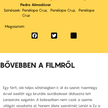
Pedro Almodóvar
Színészek
Penélope Cruz
Penélope Cruz
Penélope
Cruz
Megosztom
Facebook
Twitter
Share
BŐVEBBEN A FILMRŐL
Egy férfi, aki teljes sötétségben ír, él és szeret, tizennégy
évvel ezelőtt egy brutális autóbaleset áldozata lett
Lanzarote szigetén. A balesetben nem csak a szeme
világát veszítette el, hanem élete szerelmét, Lenát is. Ez a