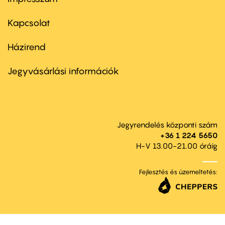
Footer
menu
first
Kapcsolat
Házirend
Footer
menu
second
Jegyvásárlási információk
Jegyrendelés központi szám
+36 1 224 5650
H-V 13.00-21.00 óráig
Fejlesztés és üzemeltetés: