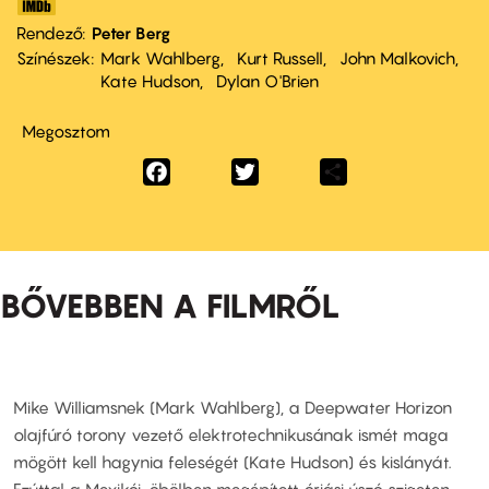
Rendező
Peter Berg
Színészek
Mark Wahlberg
Kurt Russell
John Malkovich
Kate Hudson
Dylan O'Brien
Megosztom
Facebook
Twitter
Share
BŐVEBBEN A FILMRŐL
Mike Williamsnek (Mark Wahlberg), a Deepwater Horizon
olajfúró torony vezető elektrotechnikusának ismét maga
mögött kell hagynia feleségét (Kate Hudson) és kislányát.