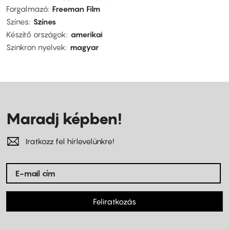
Forgalmazó
Freeman Film
Színes
Színes
Készítő országok
amerikai
Szinkron nyelvek
magyar
Maradj képben!
Iratkozz fel hírlevelünkre!
Feliratkozás