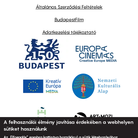
links
Általános Szerződési Feltételek
BudapestFilm
Adatkezelési tájékoztató
A felhasználói élmény javítása érdekében a webhelyen
sütiket használunk
Az „Elfogadás” gombra kattintva hozzájárul a sütik létrehozásához.