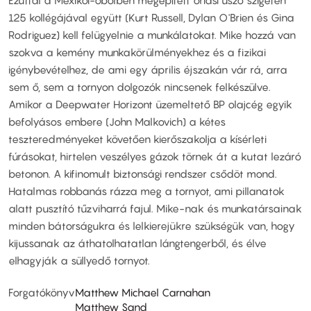
Ezúttal a Mexikói-öbölben megépített óriási úszó szigeten
125 kollégájával együtt (Kurt Russell, Dylan O'Brien és Gina
Rodriguez) kell felügyelnie a munkálatokat. Mike hozzá van
szokva a kemény munkakörülményekhez és a fizikai
igénybevételhez, de ami egy április éjszakán vár rá, arra
sem ő, sem a tornyon dolgozók nincsenek felkészülve.
Amikor a Deepwater Horizont üzemeltető BP olajcég egyik
befolyásos embere (John Malkovich) a kétes
teszteredményeket követően kierőszakolja a kísérleti
fúrásokat, hirtelen veszélyes gázok törnek át a kutat lezáró
betonon. A kifinomult biztonsági rendszer csődöt mond.
Hatalmas robbanás rázza meg a tornyot, ami pillanatok
alatt pusztító tűzviharrá fajul. Mike-nak és munkatársainak
minden bátorságukra és lelkierejükre szükségük van, hogy
kijussanak az áthatolhatatlan lángtengerből, és élve
elhagyják a süllyedő tornyot.
Forgatókönyv
Matthew Michael Carnahan
Matthew Sand