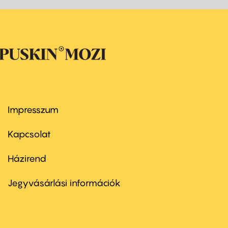
Impresszum
Footer
menu
first
Kapcsolat
Házirend
Footer
menu
second
Jegyvásárlási információk