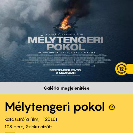
Galéria megjelenítése
Mélytengeri pokol
katasztrófa film
2016
108 perc,
Szinkronizált