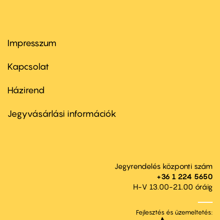
Impresszum
Footer
menu
first
Kapcsolat
Házirend
Footer
menu
second
Jegyvásárlási információk
Jegyrendelés központi szám
+36 1 224 5650
H-V 13.00-21.00 óráig
Fejlesztés és üzemeltetés: