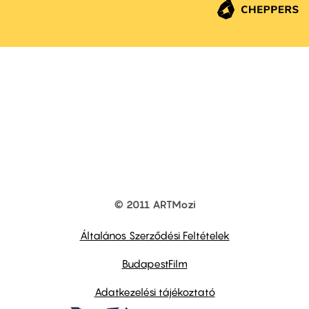
© 2011 ARTMozi
Footer
other
links
Általános Szerződési Feltételek
BudapestFilm
Adatkezelési tájékoztató