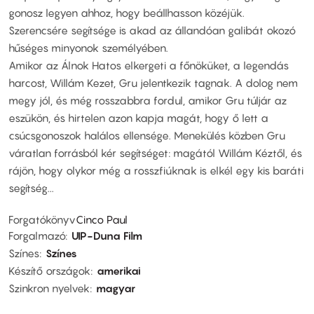
gonosz legyen ahhoz, hogy beállhasson közéjük.
Szerencsére segítsége is akad az állandóan galibát okozó
hűséges minyonok személyében.
Amikor az Álnok Hatos elkergeti a főnöküket, a legendás
harcost, Willám Kezet, Gru jelentkezik tagnak. A dolog nem
megy jól, és még rosszabbra fordul, amikor Gru túljár az
eszükön, és hirtelen azon kapja magát, hogy ő lett a
csúcsgonoszok halálos ellensége. Menekülés közben Gru
váratlan forrásból kér segítséget: magától Willám Kéztől, és
rájön, hogy olykor még a rosszfiúknak is elkél egy kis baráti
segítség...
Forgatókönyv
Cinco Paul
Forgalmazó
UIP-Duna Film
Színes
Színes
Készítő országok
amerikai
Szinkron nyelvek
magyar