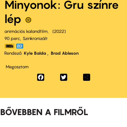
Minyonok: Gru színre
lép
animációs kalandfilm
2022
90 perc,
Szinkronizált
Rendező
Kyle Balda
Brad Ableson
Megosztom
Facebook
Twitter
Share
BŐVEBBEN A FILMRŐL