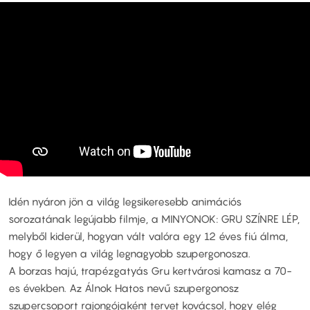
Idén nyáron jön a világ legsikeresebb animációs
sorozatának legújabb filmje, a MINYONOK: GRU SZÍNRE LÉP,
melyből kiderül, hogyan vált valóra egy 12 éves fiú álma,
hogy ő legyen a világ legnagyobb szupergonosza.
A borzas hajú, trapézgatyás Gru kertvárosi kamasz a 70-
es években. Az Álnok Hatos nevű szupergonosz
szupercsoport rajongójaként tervet kovácsol, hogy elég