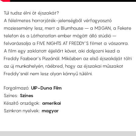
Túl tudsz élni öt éjszakát?
A félelmetes horrorjáték-jelenségből vérfagyasztó
moziesemény lesz, mert a Blumhouse – a M3GAN, a Fekete
telefon és a Láthatatlan ember mögött álló stúdió –
felvarázsolja a FIVE NIGHTS AT FREDDY’S filmet a vászonra.
A film egy zaklatott éjjeliőrt követ, aki dolgozni kezd a
Freddy Fazbear’s Pizzánál. Miközben az első éjszakáját tölti
az új munkahelyén, ráébred, hogy az éjszakai műszakot
Freddy’snél nem lesz olyan könnyű túlélni.
Forgalmazó
UIP-Duna Film
Színes
Színes
Készítő országok
amerikai
Szinkron nyelvek
magyar