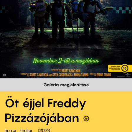
Galéria megjelenítése
Öt éjjel Freddy
Pizzázójában
horror
thriller
2023