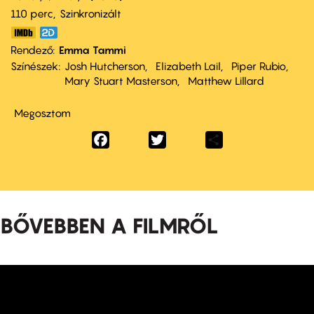
110 perc,
Szinkronizált
Rendező
Emma Tammi
Színészek
Josh Hutcherson
Elizabeth Lail
Piper Rubio
Mary Stuart Masterson
Matthew Lillard
Megosztom
Facebook
Twitter
Share
BŐVEBBEN A FILMRŐL