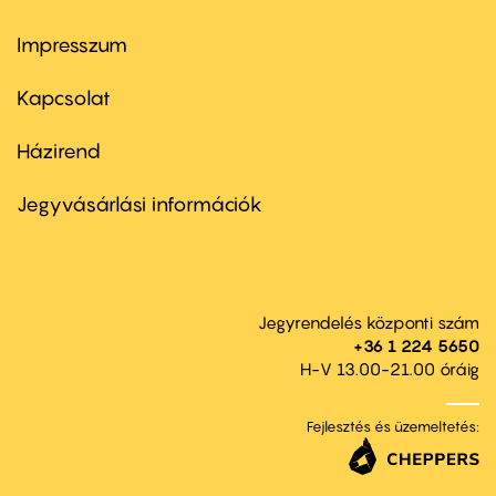
Impresszum
Footer
menu
first
Kapcsolat
Házirend
Footer
menu
second
Jegyvásárlási információk
Jegyrendelés központi szám
+36 1 224 5650
H-V 13.00-21.00 óráig
Fejlesztés és üzemeltetés: