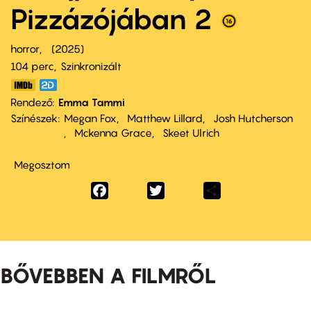
Pizzázójában 2
horror
2025
104 perc,
Szinkronizált
Rendező
Emma Tammi
Színészek
Megan Fox
Matthew Lillard
Josh Hutcherson
Mckenna Grace
Skeet Ulrich
Megosztom
Facebook
Twitter
Share
BŐVEBBEN A FILMRŐL