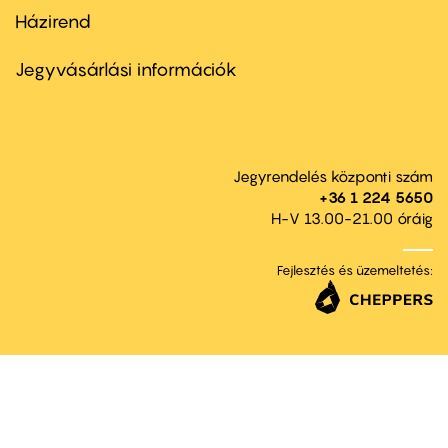
Házirend
Footer
menu
second
Jegyvásárlási információk
Jegyrendelés központi szám
+36 1 224 5650
H-V 13.00-21.00 óráig
Fejlesztés és üzemeltetés: