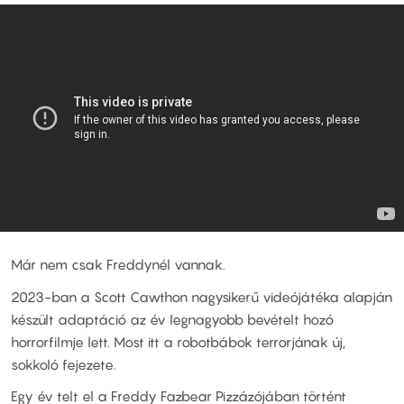
Már nem csak Freddynél vannak.
2023-ban a Scott Cawthon nagysikerű videójátéka alapján
készült adaptáció az év legnagyobb bevételt hozó
horrorfilmje lett. Most itt a robotbábok terrorjának új,
sokkoló fejezete.
Egy év telt el a Freddy Fazbear Pizzázójában történt