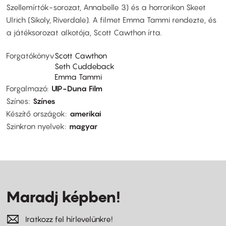
Szellemírtók-sorozat, Annabelle 3) és a horrorikon Skeet
Ulrich (Sikoly, Riverdale). A filmet Emma Tammi rendezte, és
a játéksorozat alkotója, Scott Cawthon írta.
Forgatókönyv
Scott Cawthon
Seth Cuddeback
Emma Tammi
Forgalmazó
UIP-Duna Film
Színes
Színes
Készítő országok
amerikai
Szinkron nyelvek
magyar
Maradj képben!
Iratkozz fel hírlevelünkre!