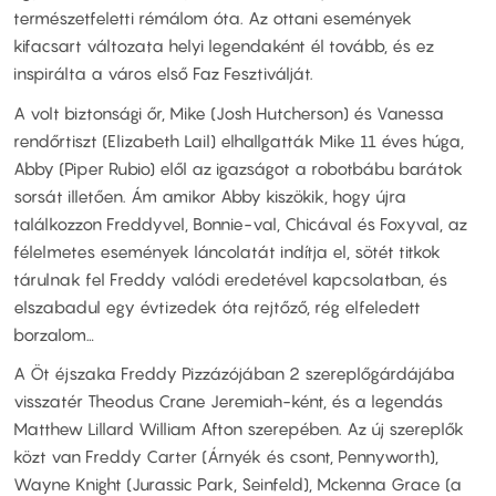
természetfeletti rémálom óta. Az ottani események
kifacsart változata helyi legendaként él tovább, és ez
inspirálta a város első Faz Fesztiválját.
A volt biztonsági őr, Mike (Josh Hutcherson) és Vanessa
rendőrtiszt (Elizabeth Lail) elhallgatták Mike 11 éves húga,
Abby (Piper Rubio) elől az igazságot a robotbábu barátok
sorsát illetően. Ám amikor Abby kiszökik, hogy újra
találkozzon Freddyvel, Bonnie-val, Chicával és Foxyval, az
félelmetes események láncolatát indítja el, sötét titkok
tárulnak fel Freddy valódi eredetével kapcsolatban, és
elszabadul egy évtizedek óta rejtőző, rég elfeledett
borzalom…
A Öt éjszaka Freddy Pizzázójában 2 szereplőgárdájába
visszatér Theodus Crane Jeremiah-ként, és a legendás
Matthew Lillard William Afton szerepében. Az új szereplők
közt van Freddy Carter (Árnyék és csont, Pennyworth),
Wayne Knight (Jurassic Park, Seinfeld), Mckenna Grace (a