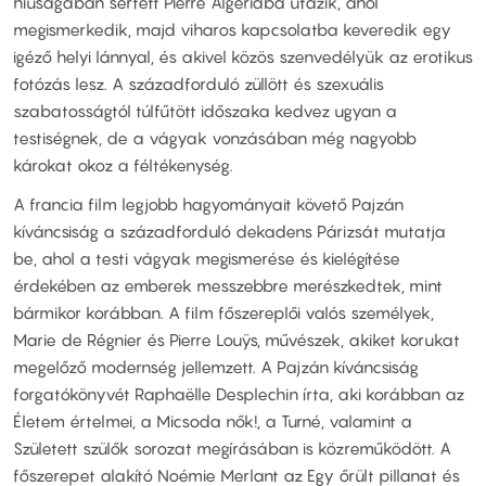
hiúságában sértett Pierre Algériába utazik, ahol
megismerkedik, majd viharos kapcsolatba keveredik egy
igéző helyi lánnyal, és akivel közös szenvedélyük az erotikus
fotózás lesz. A századforduló züllött és szexuális
szabatosságtól túlfűtött időszaka kedvez ugyan a
testiségnek, de a vágyak vonzásában még nagyobb
károkat okoz a féltékenység.
A francia film legjobb hagyományait követő Pajzán
kíváncsiság a századforduló dekadens Párizsát mutatja
be, ahol a testi vágyak megismerése és kielégítése
érdekében az emberek messzebbre merészkedtek, mint
bármikor korábban. A film főszereplői valós személyek,
Marie de Régnier és Pierre Louÿs, művészek, akiket korukat
megelőző modernség jellemzett. A Pajzán kíváncsiság
forgatókönyvét Raphaëlle Desplechin írta, aki korábban az
Életem értelmei, a Micsoda nők!, a Turné, valamint a
Született szülők sorozat megírásában is közreműködött. A
főszerepet alakító Noémie Merlant az Egy őrült pillanat és