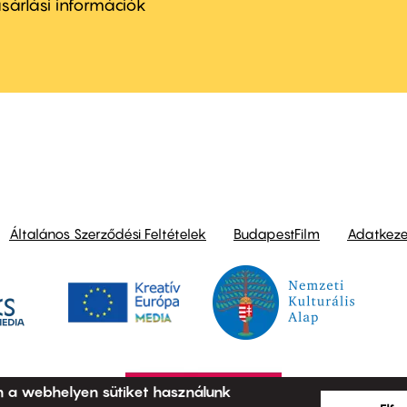
nu
sárlási információk
ond
Általános Szerződési Feltételek
BudapestFilm
Adatkezel
n a webhelyen sütiket használunk