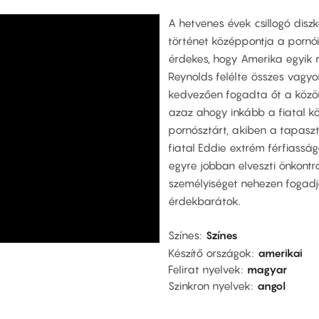
A hetvenes évek csillogó disz
történet középpontja a pornó
érdekes, hogy Amerika egyik ré
Reynolds felélte összes vagy
kedvezően fogadta őt a közön
azaz ahogy inkább a fiatal kö
pornósztárt, akiben a tapaszt
fiatal Eddie extrém férfiassá
egyre jobban elveszti önkontr
személyiséget nehezen fogadj
érdekbarátok.
Színes
Színes
Készítő országok
amerikai
Felirat nyelvek
magyar
Szinkron nyelvek
angol