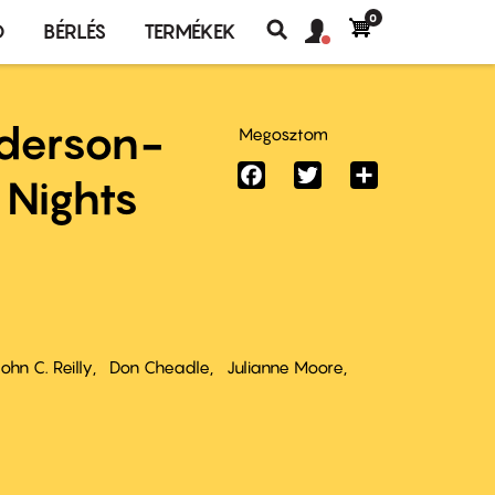
0
Felhasználó
Felhasználói
Ó
BÉRLÉS
TERMÉKEK
fiók
Keresés
fiók
menü
menüje
derson-
Megosztom
Facebook
Twitter
Share
 Nights
ohn C. Reilly
Don Cheadle
Julianne Moore