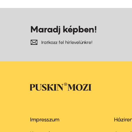
Maradj képben!
Iratkozz fel hírlevelünkre!
Impresszum
Házire
Footer
Foo