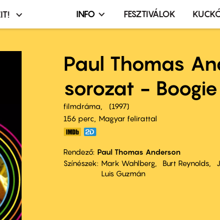
INFO
FESZTIVÁLOK
KUCK
IT!
Infó,
asztó
esemény,
terembérlés
Paul Thomas An
menü
sorozat - Boogie
filmdráma
1997
156 perc,
Magyar felirattal
Rendező
Paul Thomas Anderson
Színészek
Mark Wahlberg
Burt Reynolds
J
Luis Guzmán