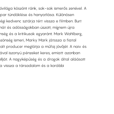
kóvilága köszönt ránk, sok-sok ismerős zenével. A
ipar tündöklése és hanyatlása. Különösen
gi kedvenc sztárja tért vissza e filmben. Burt
onát és adósságokban úszott, mígnem újra
ség és a kritikusok egyaránt. Mark Wahlberg,
zönség ismeri, Marky Mark játssza a fiatal
alt producer meglátja a műfaj jövőjét. A naiv és
gával iszonyú pénzeket keres, emiatt azonban
ollját. A nagyképűség és a drogok által aláásott
a vissza a társadalom és a korábbi