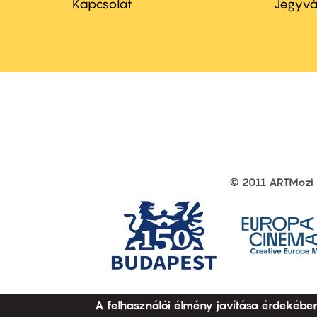
menu
me
Kapcsolat
Jegyvá
first
sec
© 2011 ARTMozi
Footer
other
links
A felhasználói élmény javítása érdekébe